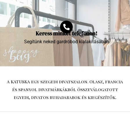
Keress minket telefonon!
Segítünk neked gardróbod kialakításában
A KATUSKA egy szegedi divatszalon. Olasz, francia
és spanyol divatmárkákból összeválogatott
egyedi, divatos ruhadarabok és kiegészítők.