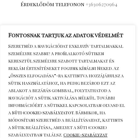
Érdeklődöm telefonon
+36306270964
Fontosnak tartjuk az adatok védelmét
Szeretnéd a navigációdat exkluzív tartalmakkal
személyre szabni? A profilalkotó sütiken
keresztül személyre szabott tartalmakat és
Copyright © 2026 katuska.hu.
reklám értesítéseket fogunk kínálni Neked. Az
Powered by katuska.hu.
„Összes elfogadása”-ra kattintva hozzájárulsz a
sütik használatához, ha pedig bezárod ezt az
ablakot a bezárás gombbal, folytathatod a
navigációt a sütik aktiválása nélkül. További
információért a sütikkel kapcsolatban olvasd el
a
Süti (cookie) szabályzatot
. Bármikor, ha
módosítani szeretnéd a beállításaidat, kattints
a
Sütik beállítása
, amelyet a Süti (cookie)
szabályzatban találsz.
Cookie-szabályzat