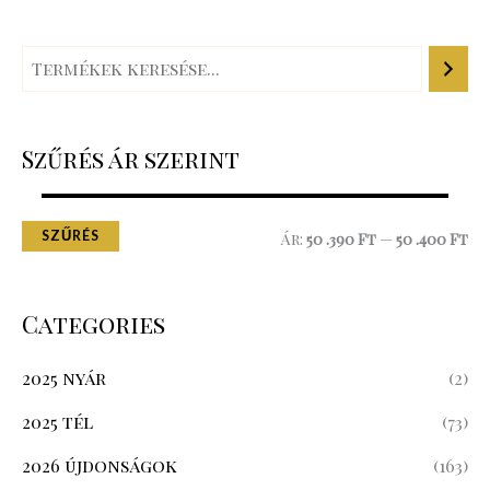
Szűrés ár szerint
SZŰRÉS
Ár:
50 .390 Ft
—
50 .400 Ft
Categories
2025 nyár
(2)
2025 tél
(73)
2026 újdonságok
(163)