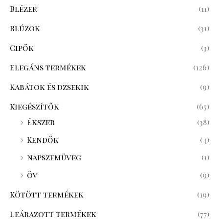
Blézer
(11)
Blúzok
(31)
Cipők
(3)
Elegáns termékek
(126)
Kabátok és dzsekik
(9)
Kiegészítők
(65)
Ékszer
(38)
Kendők
(4)
napszemüveg
(1)
öv
(9)
Kötött termékek
(19)
Leárazott termékek
(77)