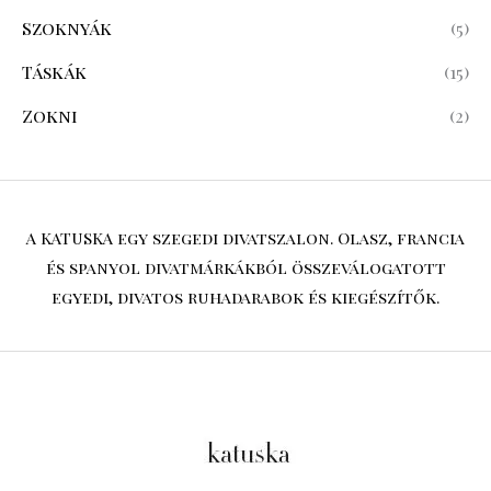
Szoknyák
(5)
Táskák
(15)
Zokni
(2)
A KATUSKA egy szegedi divatszalon. Olasz, francia
és spanyol divatmárkákból összeválogatott
egyedi, divatos ruhadarabok és kiegészítők.