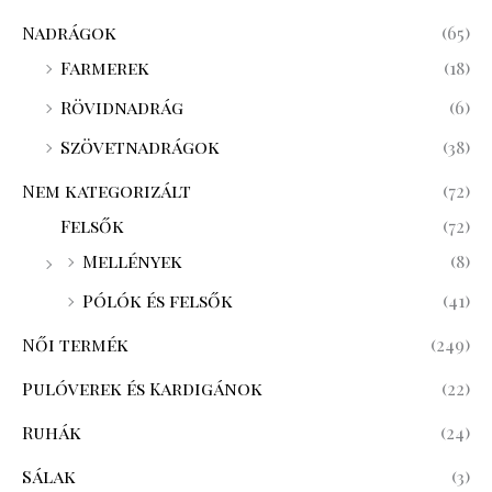
Nadrágok
(65)
Farmerek
(18)
Rövidnadrág
(6)
Szövetnadrágok
(38)
Nem kategorizált
(72)
Felsők
(72)
Mellények
(8)
Pólók és felsők
(41)
Női termék
(249)
Pulóverek és Kardigánok
(22)
Ruhák
(24)
Sálak
(3)