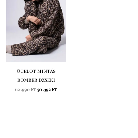
62
50
.990 Ft.
.392 Ft.
Ocelot mintás
bomber dzseki
62 .990
Ft
50 .392
Ft