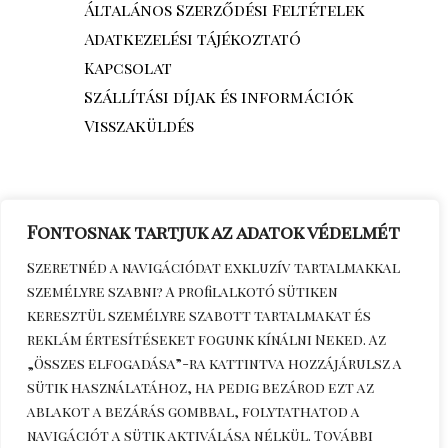
Általános Szerződési Feltételek
Adatkezelési tájékoztató
Kapcsolat
Szállítási díjak és információk
Visszaküldés
Fontosnak tartjuk az adatok védelmét
Szeretnéd a navigációdat exkluzív tartalmakkal
személyre szabni? A profilalkotó sütiken
keresztül személyre szabott tartalmakat és
reklám értesítéseket fogunk kínálni Neked. Az
„Összes elfogadása”-ra kattintva hozzájárulsz a
sütik használatához, ha pedig bezárod ezt az
Érdeklődöm telefonon
+36306270964
ablakot a bezárás gombbal, folytathatod a
navigációt a sütik aktiválása nélkül. További