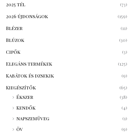
2025 tél
(73)
2026 újdonságok
(159)
Blézer
(11)
Blúzok
(30)
Cipők
(3)
Elegáns termékek
(125)
Kabátok és dzsekik
(9)
Kiegészítők
(65)
Ékszer
(38)
Kendők
(4)
napszemüveg
(1)
öv
(9)