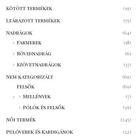
Kötött termékek
(19)
Leárazott termékek
(75)
Nadrágok
(64)
Farmerek
(18)
Rövidnadrág
(6)
Szövetnadrágok
(37)
Nem kategorizált
(69)
Felsők
(69)
Mellények
(7)
Pólók és felsők
(39)
Női termék
(245)
Pulóverek és Kardigánok
(22)