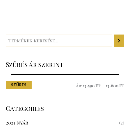
Szűrés ár szerint
SZŰRÉS
Ár:
13 .590 Ft
—
13 .600 Ft
Categories
2025 nyár
(2)