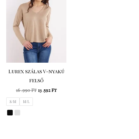
16
13
.990 Ft.
.592 Ft.
Lurex szálas V-nyakú
felső
16 .990
Ft
13 .592
Ft
S/M
M/L