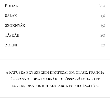
Ruhák
(24)
Sálak
(3)
Szoknyák
(5)
Táskák
(15)
Zokni
(2)
A KATUSKA egy szegedi divatszalon. Olasz, francia
és spanyol divatmárkákból összeválogatott
egyedi, divatos ruhadarabok és kiegészítők.