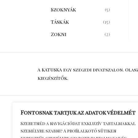
Szoknyák
(5)
Táskák
(15)
Zokni
(2)
A KATUSKA egy szegedi divatszalon. Ola
kiegészítők.
Fontosnak tartjuk az adatok védelmét
Általános S
Szeretnéd a navigációdat exkluzív tartalmakkal
személyre szabni? A profilalkotó sütiken
Feltételek