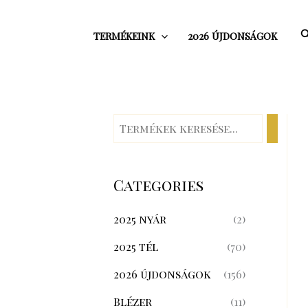
Skip
to
S
TERMÉKEINK
2026 ÚJDONSÁGOK
content
Categories
2025 nyár
(2)
2025 tél
(70)
2026 újdonságok
(156)
Blézer
(11)