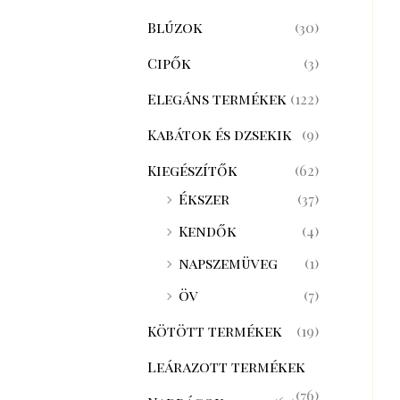
Blúzok
(30)
Cipők
(3)
Elegáns termékek
(122)
Kabátok és dzsekik
(9)
Kiegészítők
(62)
Ékszer
(37)
Kendők
(4)
napszemüveg
(1)
öv
(7)
Kötött termékek
(19)
Leárazott termékek
(76)