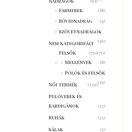
Nadrágok
(61)
Farmerek
(18)
Rövidnadrág
(4)
Szövetnadrágok
(36)
Nem kategorizált
Felsők
(70)
(70)
Mellények
(8)
Pólók és felsők
(39)
Női termék
(239)
Pulóverek és
Kardigánok
(22)
Ruhák
(23)
Sálak
(3)