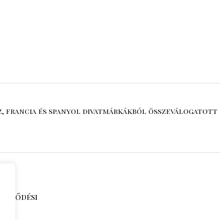
sz, francia és spanyol divatmárkákból összeválogatott 
zerződési