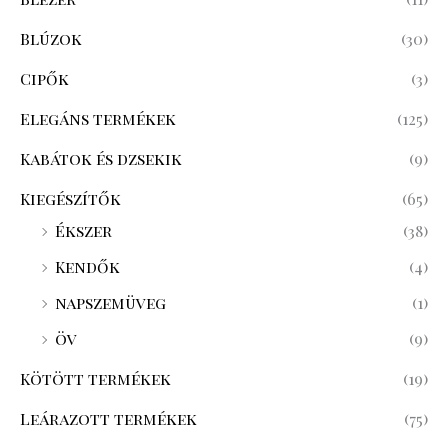
Blúzok
(30)
Cipők
(3)
Elegáns termékek
(125)
Kabátok és dzsekik
(9)
Kiegészítők
(65)
Ékszer
(38)
Kendők
(4)
napszemüveg
(1)
öv
(9)
Kötött termékek
(19)
Leárazott termékek
(75)