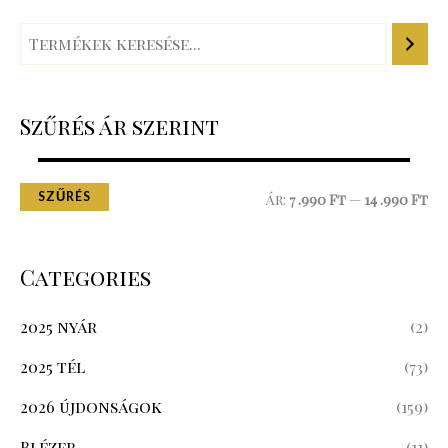
Szűrés ár szerint
SZŰRÉS
Ár:
7 .990 Ft
—
14 .990 Ft
Categories
2025 nyár
(2)
2025 tél
(73)
2026 újdonságok
(159)
Blézer
(11)