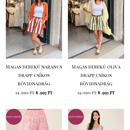
14
8
14
8
.990 Ft.
.993 Ft.
.990 Ft.
.993 Ft.
Magas derekú narancs
Magas derekú oliva
drapp csíkos
drapp csíkos
rövidnadrág
rövidnadrág
14 .990
Ft
8 .993
Ft
14 .990
Ft
8 .993
Ft
Original
Current
Original
Curre
price
price
price
price
kedvezmény
kedvezmény
was:
is:
was:
is:
15
7
15
7