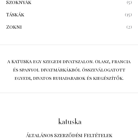
Szoknyák
(5)
Táskák
(15)
Zokni
(2)
A KATUSKA egy szegedi divatszalon. Olasz, francia
és spanyol divatmárkákból összeválogatott
egyedi, divatos ruhadarabok és kiegészítők.
Általános Szerződési Feltételek