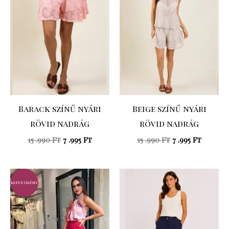
.990 Ft.
.995 Ft.
.990 Ft.
.995 Ft.
Barack színű nyári
Beige színű nyári
rövid nadrág
rövid nadrág
15 .990
Ft
7 .995
Ft
15 .990
Ft
7 .995
Ft
Original
Current
price
price
kedvezmény
was:
is:
20
12
.990 Ft.
.594 Ft.