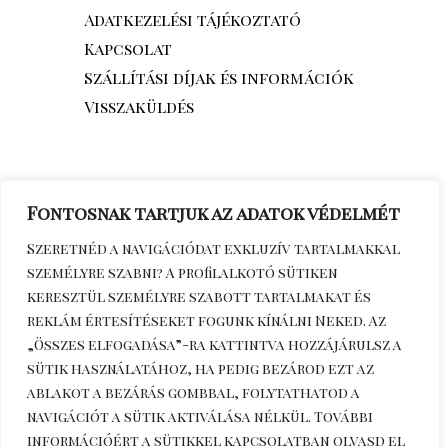
Adatkezelési tájékoztató
Kapcsolat
Szállítási díjak és információk
Visszaküldés
Fontosnak tartjuk az adatok védelmét
Szeretnéd a navigációdat exkluzív tartalmakkal
személyre szabni? A profilalkotó sütiken
keresztül személyre szabott tartalmakat és
reklám értesítéseket fogunk kínálni Neked. Az
„Összes elfogadása”-ra kattintva hozzájárulsz a
sütik használatához, ha pedig bezárod ezt az
Érdeklődöm telefonon
+36306270964
ablakot a bezárás gombbal, folytathatod a
navigációt a sütik aktiválása nélkül. További
információért a sütikkel kapcsolatban olvasd el