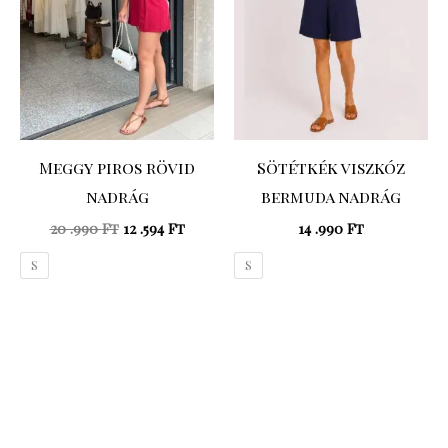
Meggy piros rövid
Sötétkék viszkóz
nadrág
bermuda nadrág
20 .990
Ft
12 .594
Ft
14 .990
Ft
S
S