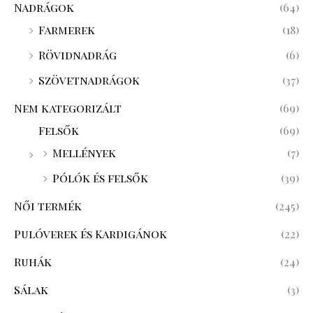
Nadrágok
(64)
Farmerek
(18)
Rövidnadrág
(6)
Szövetnadrágok
(37)
Nem kategorizált
(69)
Felsők
(69)
Mellények
(7)
Pólók és felsők
(39)
Női termék
(245)
Pulóverek és Kardigánok
(22)
Ruhák
(24)
Sálak
(3)