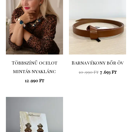
.990 Ft.
.693 Ft.
Többszínű ocelot
Barna vékony bőr öv
mintás nyaklánc
10 .990
Ft
7 .693
Ft
12 .990
Ft