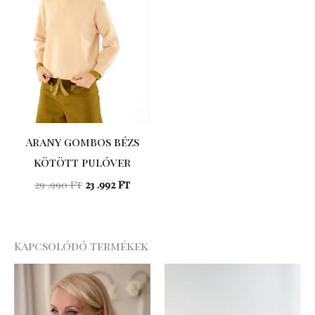
Arany gombos bézs
kötött pulóver
29 .990
Ft
23 .992
Ft
Kapcsolódó termékek
Original
Curre
price
price
was:
is:
10
7