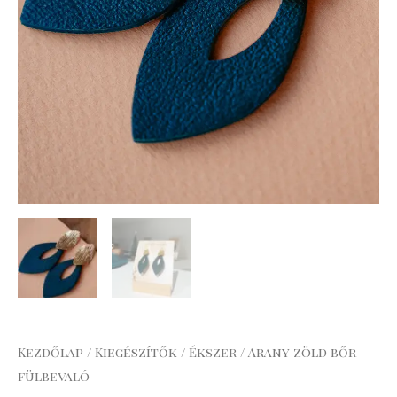
Kezdőlap
/
Kiegészítők
/
Ékszer
/ Arany zöld bőr
fülbevaló