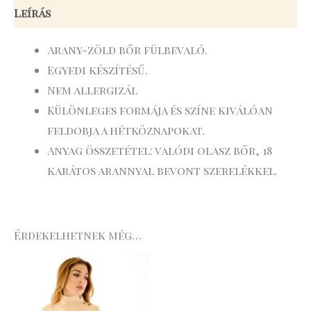
Leírás
Arany-zöld bőr fülbevaló.
Egyedi készítésű.
Nem allergizál
Különleges formája és színe kiválóan
feldobja a hétköznapokat.
Anyag összetétel: valódi olasz bőr, 18
karátos arannyal bevont szerelékkel.
Érdekelhetnek még…
Original
Current
price
price
was:
is:
29
23
.990 Ft.
.992 Ft.