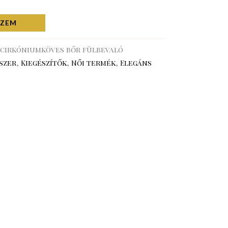
SZEM
 cirkóniumköves bőr fülbevaló
szer
,
Kiegészítők
,
Női termék
,
Elegáns