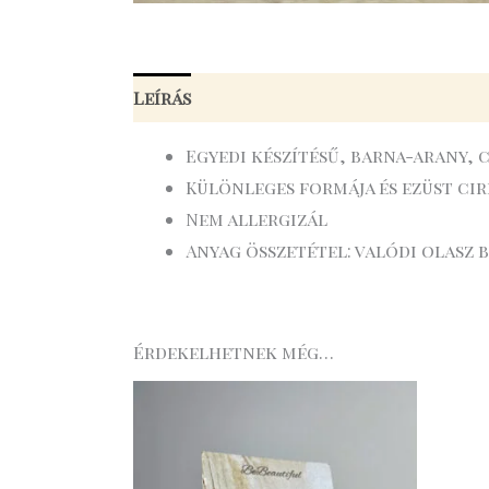
Leírás
Egyedi készítésű, barna-arany,
Különleges formája és ezüst ci
Nem allergizál
Anyag összetétel: valódi olasz 
Érdekelhetnek még…