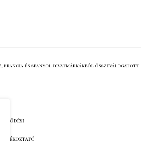
sz, francia és spanyol divatmárkákból összeválogatott 
zerződési
i tájékoztató