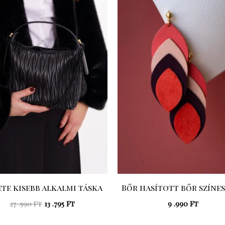
Original
Current
price
price
was:
is:
27
13
.590 Ft.
.795 Ft.
te kisebb alkalmi táska
Bőr hasított bőr színes
27 .590
Ft
13 .795
Ft
9 .990
Ft