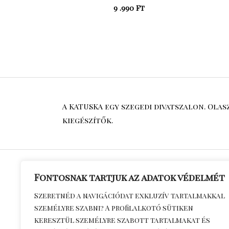
9 .990
Ft
A KATUSKA egy szegedi divatszalon. Ola
kiegészítők.
Fontosnak tartjuk az adatok védelmét
Általános S
Szeretnéd a navigációdat exkluzív tartalmakkal
személyre szabni? A profilalkotó sütiken
Feltételek
keresztül személyre szabott tartalmakat és
Adatkezelés