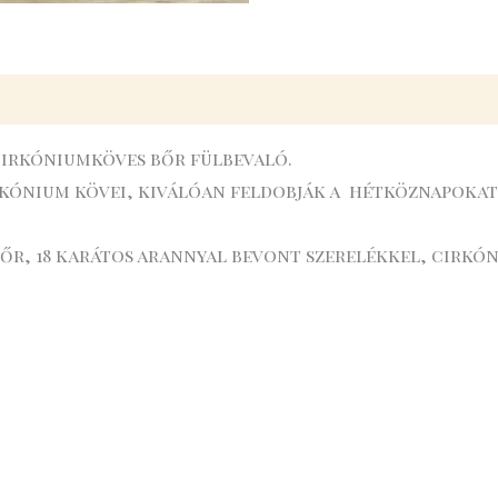
 cirkóniumköves bőr fülbevaló.
rkónium kövei, kiválóan feldobják a hétköznapokat
bőr, 18 karátos arannyal bevont szerelékkel, cirkón