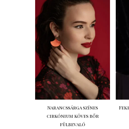
Narancssárga színes
Feke
cirkónium köves bőr
fülbevaló