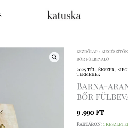
earch
Barna-
Kezdőlap
/
Kiegészítők
bőr fülbevaló
arany
cirkóniumköves
2025 tél
,
Ékszer
,
Kieg
termékek
bőr
Barna-ara
fülbevaló
mennyiség
bőr fülbev
9 .990
Ft
Raktáron:
1 készlete