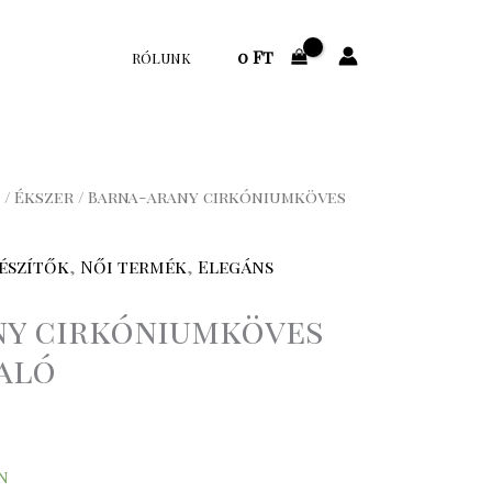
0
Ft
RÓLUNK
/
Ékszer
/ Barna-arany cirkóniumköves
észítők
,
Női termék
,
Elegáns
ny cirkóniumköves
aló
n