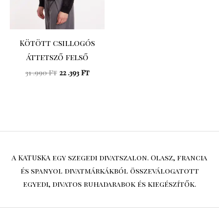
Kötött csillogós
áttetsző felső
31 .990
Ft
22 .393
Ft
A KATUSKA egy szegedi divatszalon. Olasz, francia
és spanyol divatmárkákból összeválogatott
egyedi, divatos ruhadarabok és kiegészítők.