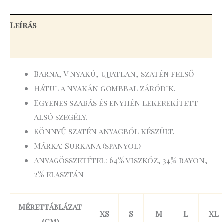
Leírás
További információk
Barna, V nyakú, ujjatlan, szatén felső
Hátul a nyakán gombbal záródik.
Egyenes szabás és enyhén lekerekített
alsó szegély.
Könnyű szatén anyagból készült.
Márka: Surkana (spanyol)
Anyagösszetétel: 64% viszkóz, 34% rayon,
2% elasztán
Mérettáblázat
XS
S
M
L
XL
(cm)