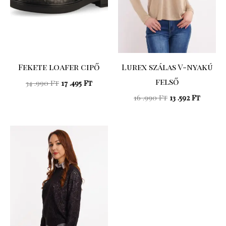
Fekete loafer cipő
Lurex szálas V-nyakú
felső
34 .990
Ft
17 .495
Ft
16 .990
Ft
13 .592
Ft
Original
Current
price
price
was:
is:
31
22
.990 Ft.
.393 Ft.