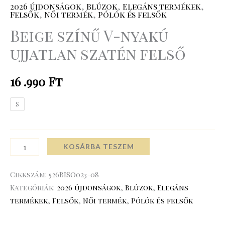
2026 újdonságok
,
Blúzok
,
Elegáns termékek
,
Felsők
,
Női termék
,
Pólók és felsők
Beige színű V-nyakú
ujjatlan szatén felső
16 .990
Ft
S
KOSÁRBA TESZEM
Cikkszám:
526BISO023-08
Kategóriák:
2026 újdonságok
,
Blúzok
,
Elegáns
termékek
,
Felsők
,
Női termék
,
Pólók és felsők