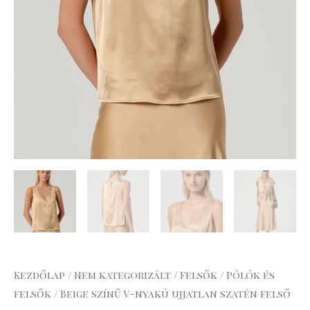
Kezdőlap
/
Nem kategorizált
/
Felsők
/
Pólók és
felsők
/ Beige színű V-nyakú ujjatlan szatén felső