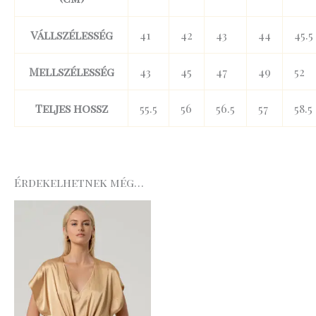
Vállszélesség
41
42
43
44
45.5
Mellszélesség
43
45
47
49
52
Teljes hossz
55.5
56
56.5
57
58.5
Érdekelhetnek még…