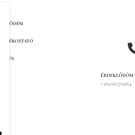
zerződési
i tájékoztató
jak és
k
Érdeklődöm
s
+36306270964