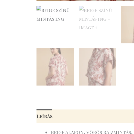
Leírás
További információk
Beige alapon, vörös rajzmintás,