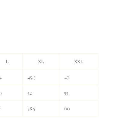
L
XL
XXL
4
45.5
47
9
52
55
7
58.5
60