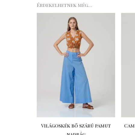
Érdekelhetnek még…
Világoskék bő szárú pamut
Came
nadrág