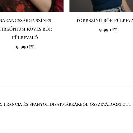
Narancssárga színes
Többszínű bőr fülbev
cirkónium köves bőr
9 .990
Ft
fülbevaló
9 .990
Ft
sz, francia és spanyol divatmárkákból összeválogatott 