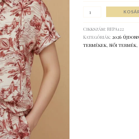
KOSÁ
Cikkszám:
REPA122
Kategóriák:
2026 újdon
termékek
,
Női termék
,