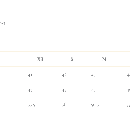
nal
XS
S
M
41
42
43
4
43
45
47
4
55.5
56
56.5
5