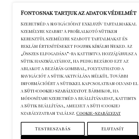
Fontosnak tartjuk az adatok védelmét
Általános S
Szeretnéd a navigációdat exkluzív tartalmakkal
személyre szabni? A profilalkotó sütiken
Feltételek
keresztül személyre szabott tartalmakat és
Adatkezelés
reklám értesítéseket fogunk kínálni Neked. Az
Kapcsolat
„Összes elfogadása”-ra kattintva hozzájárulsz a
Szállítási dí
sütik használatához, ha pedig bezárod ezt az
információ
ablakot a bezárás gombbal, folytathatod a
navigációt a sütik aktiválása nélkül. További
Visszaküldé
információért a sütikkel kapcsolatban olvasd el
a
Süti (cookie) szabályzatot
. Bármikor, ha
módosítani szeretnéd a beállításaidat, kattints
a
Sütik beállítása
, amelyet a Süti (cookie)
szabályzatban találsz.
Cookie-szabályzat
Testreszabás
Elutasít