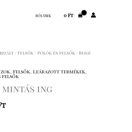
0
Ft
RÓLUNK
rizált
/
Felsők
/
Pólók és felsők
/ Beige
nal
Current
price
úzok
,
Felsők
,
Leárazott termékek
,
s felsők
is:
 mintás ing
9
Ft
.
.793 Ft.