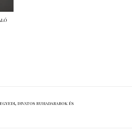
aló
egyedi, divatos ruhadarabok és