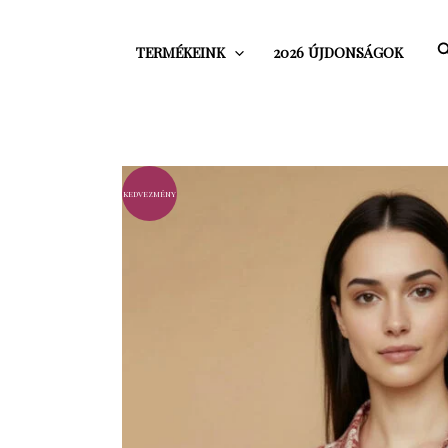
Skip
to
S
TERMÉKEINK
2026 ÚJDONSÁGOK
content
kedvezmény