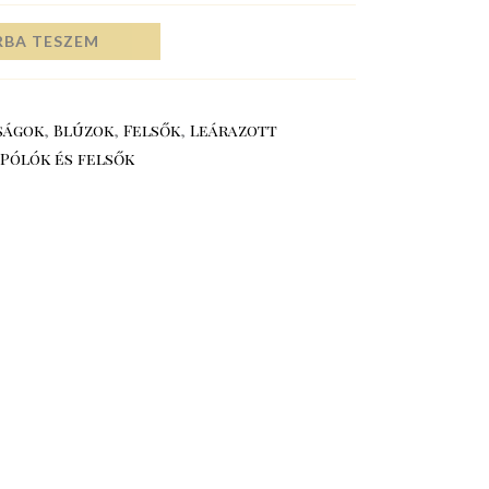
RBA TESZEM
ságok
,
Blúzok
,
Felsők
,
Leárazott
Pólók és felsők