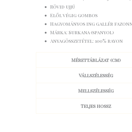
Rövid ujjú
Elől végig gombos
Hagyományos ing gallér fazon
Márka: Surkana (spanyol)
Anyagösszetétel: 100% rayon
Mérettáblázat (cm)
Vállszélesség
Mellszélesség
Teljes hossz