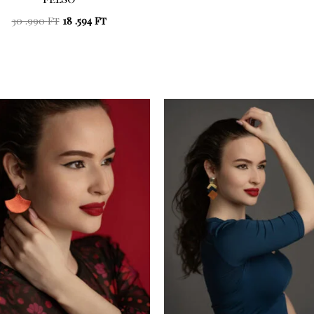
30 .990
Ft
18 .594
Ft