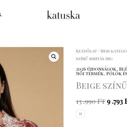
earch
Beige
Kezdőlap
/
Nem katego
Origi
színű mintás ing
színű
price
mintás
2026 újdonságok
,
Bl
Női termék
,
Pólók é
ing
was:
Beige színű
mennyiség
13
13 .990
Ft
9 .793
.990 Ft
M