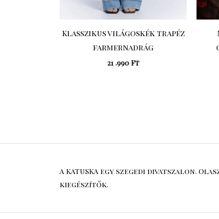
Klasszikus világoskék trapéz
farmernadrág
21 .990
Ft
A KATUSKA egy szegedi divatszalon. Ola
kiegészítők.