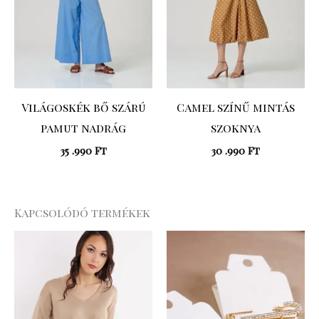
Világoskék bő szárú
Camel színű mintás
pamut nadrág
szoknya
35 .990
Ft
30 .990
Ft
Kapcsolódó termékek
Original
Current
price
price
was:
is:
16
13
.990 Ft.
.592 Ft.