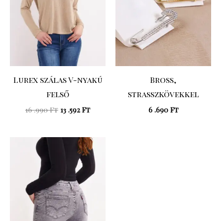
Lurex szálas V-nyakú
Bross,
felső
strasszkövekkel
16 .990
Ft
13 .592
Ft
6 .690
Ft
Original
Current
price
price
was:
is:
23
19
.990 Ft.
.192 Ft.