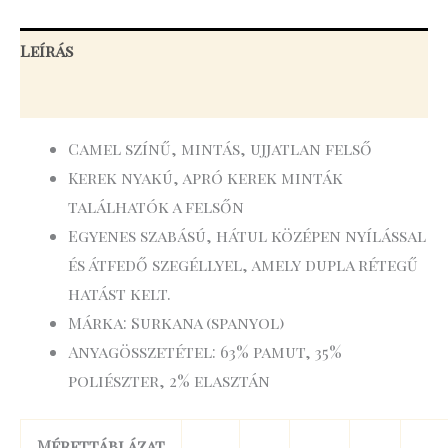
Leírás
További információk
Camel színű, mintás, ujjatlan felső
Kerek nyakú, apró kerek minták
találhatók a felsőn
Egyenes szabású, hátul középen nyílással
és átfedő szegéllyel, amely dupla rétegű
hatást kelt.
Márka: Surkana (spanyol)
Anyagösszetétel: 63% pamut, 35%
poliészter, 2% elasztán
Mérettáblázat