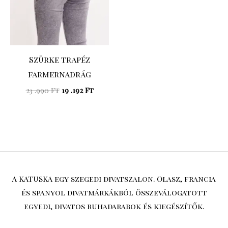
Szürke trapéz
farmernadrág
23 .990
Ft
19 .192
Ft
A KATUSKA egy szegedi divatszalon. Olasz, francia
és spanyol divatmárkákból összeválogatott
egyedi, divatos ruhadarabok és kiegészítők.