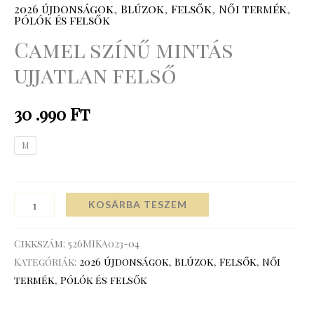
2026 újdonságok
,
Blúzok
,
Felsők
,
Női termék
,
Pólók és felsők
Camel színű mintás
ujjatlan felső
30 .990
Ft
M
KOSÁRBA TESZEM
Cikkszám:
526MIKA023-04
Kategóriák:
2026 újdonságok
,
Blúzok
,
Felsők
,
Női
termék
,
Pólók és felsők