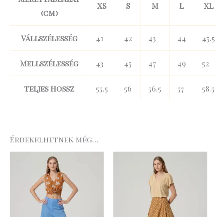
XS
S
M
L
XL
(cm)
Vállszélesség
41
42
43
44
45.5
Mellszélesség
43
45
47
49
52
Teljes hossz
55.5
56
56.5
57
58.5
Érdekelhetnek még…