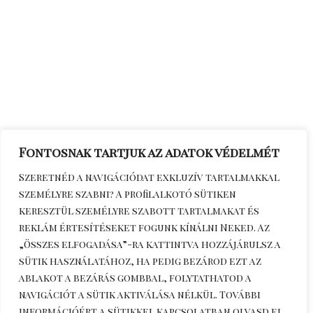
Fontosnak tartjuk az adatok védelmét
Szeretnéd a navigációdat exkluzív tartalmakkal
személyre szabni? A profilalkotó sütiken
keresztül személyre szabott tartalmakat és
reklám értesítéseket fogunk kínálni Neked. Az
„Összes elfogadása”-ra kattintva hozzájárulsz a
sütik használatához, ha pedig bezárod ezt az
ablakot a bezárás gombbal, folytathatod a
navigációt a sütik aktiválása nélkül. További
információért a sütikkel kapcsolatban olvasd el