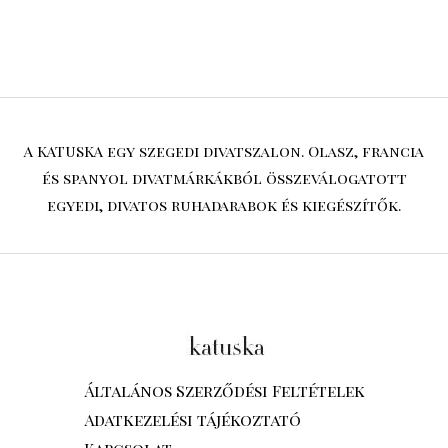
A KATUSKA egy szegedi divatszalon. Olasz, francia
és spanyol divatmárkákból összeválogatott
egyedi, divatos ruhadarabok és kiegészítők.
Általános Szerződési Feltételek
Adatkezelési tájékoztató