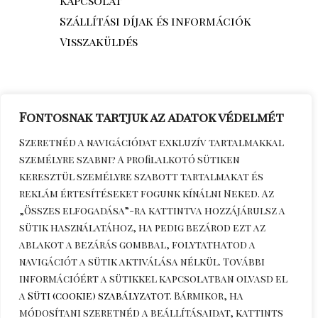
Kapcsolat
Szállítási díjak és információk
Visszaküldés
Fontosnak tartjuk az adatok védelmét
Szeretnéd a navigációdat exkluzív tartalmakkal
személyre szabni? A profilalkotó sütiken
keresztül személyre szabott tartalmakat és
reklám értesítéseket fogunk kínálni Neked. Az
„Összes elfogadása”-ra kattintva hozzájárulsz a
sütik használatához, ha pedig bezárod ezt az
Érdeklődöm telefonon
+36306270964
ablakot a bezárás gombbal, folytathatod a
navigációt a sütik aktiválása nélkül. További
információért a sütikkel kapcsolatban olvasd el
a
Süti (cookie) szabályzatot
. Bármikor, ha
módosítani szeretnéd a beállításaidat, kattints