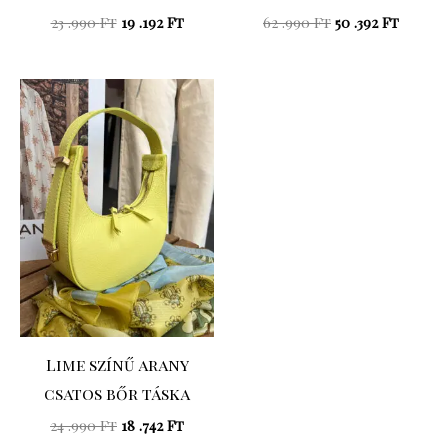
23 .990
Ft
19 .192
Ft
62 .990
Ft
50 .392
Ft
Original
Current
price
price
was:
is:
24
18
.990 Ft.
.742 Ft.
Lime színű arany
csatos bőr táska
24 .990
Ft
18 .742
Ft