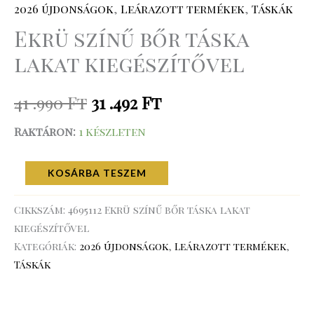
2026 újdonságok
,
Leárazott termékek
,
Táskák
Ekrü színű bőr táska
lakat kiegészítővel
41 .990
Ft
31 .492
Ft
Raktáron:
1 készleten
KOSÁRBA TESZEM
Cikkszám:
4695112 Ekrü színű bőr táska lakat
kiegészítővel
Kategóriák:
2026 újdonságok
,
Leárazott termékek
,
Táskák