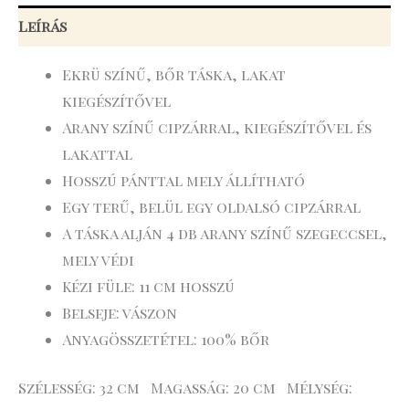
Leírás
Ekrü színű, bőr táska, lakat
kiegészítővel
Arany színű cipzárral, kiegészítővel és
lakattal
Hosszú pánttal mely állítható
Egy terű, belül egy oldalsó cipzárral
A táska alján 4 db arany színű szegeccsel,
mely védi
Kézi füle: 11 cm hosszú
Belseje: vászon
Anyagösszetétel: 100% bőr
Szélesség: 32 cm Magasság: 20 cm Mélység: