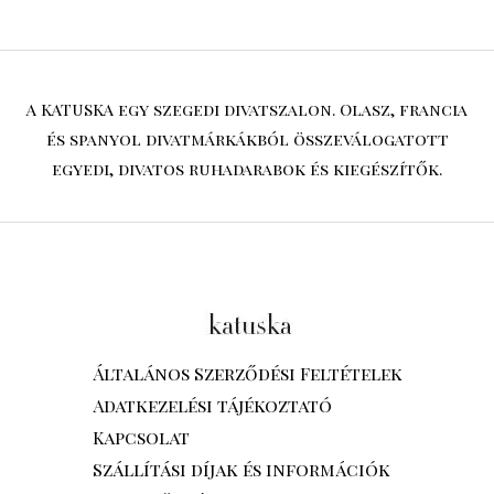
A KATUSKA egy szegedi divatszalon. Olasz, francia
és spanyol divatmárkákból összeválogatott
egyedi, divatos ruhadarabok és kiegészítők.
Általános Szerződési Feltételek
Adatkezelési tájékoztató
Kapcsolat
Szállítási díjak és információk