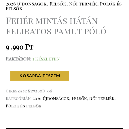
2026 újdonságok
,
Felsők
,
Női termék
,
Pólók és
felsők
Fehér mintás hátán
feliratos pamut póló
9 .990
Ft
Raktáron:
1 készleten
KOSÁRBA TESZEM
Cikkszám:
S175590D-06
Kategóriák:
2026 újdonságok
,
Felsők
,
Női termék
,
Pólók és felsők