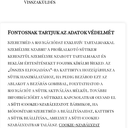
Visszaküldés
Fontosnak tartjuk az adatok védelmét
Szeretnéd a navigációdat exkluzív tartalmakkal
személyre szabni? A profilalkotó sütiken
keresztül személyre szabott tartalmakat és
reklám értesítéseket fogunk kínálni Neked. Az
„Összes elfogadása”-ra kattintva hozzájárulsz a
sütik használatához, ha pedig bezárod ezt az
Érdeklődöm telefonon
+36306270964
ablakot a bezárás gombbal, folytathatod a
navigációt a sütik aktiválása nélkül. További
információért a sütikkel kapcsolatban olvasd el
a
Süti (cookie) szabályzatot
. Bármikor, ha
módosítani szeretnéd a beállításaidat, kattints
a
Sütik beállítása
, amelyet a Süti (cookie)
szabályzatban találsz.
Cookie-szabályzat