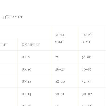
, 45% pamut
Mell
Csípő
(cm)
(cm)
éret
UK méret
uk 8
25
78-80
uk 10
26-27
80-82
uk 12
28-29
84-86
uk 14
30-31
90-92
uk 16
32
94-96