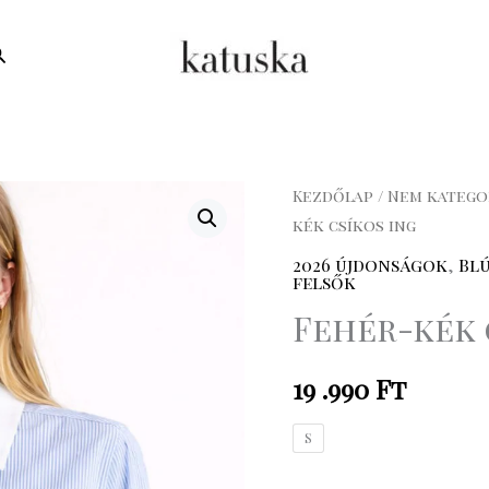
earch
Fehér-
Kezdőlap
/
Nem katego
kék csíkos ing
kék
csíkos
2026 újdonságok
,
Bl
felsők
ing
Fehér-kék 
mennyiség
19 .990
Ft
S