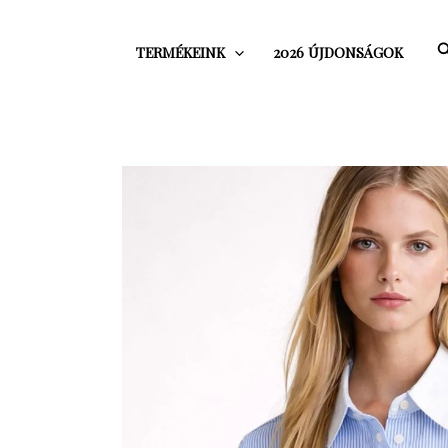
Skip
to
S
TERMÉKEINK
2026 ÚJDONSÁGOK
content