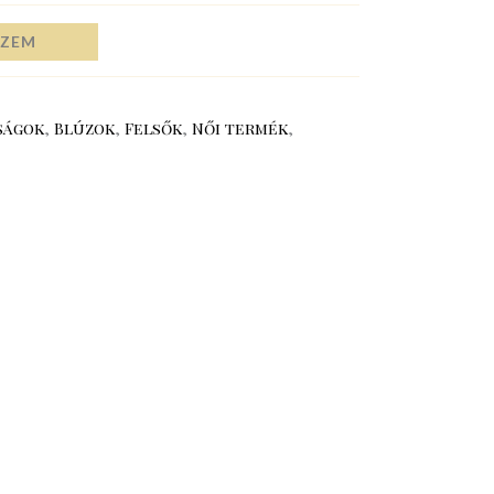
SZEM
ságok
,
Blúzok
,
Felsők
,
Női termék
,