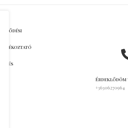
zerződési
i tájékoztató
jak és
k
Érdeklődöm
s
+36306270964