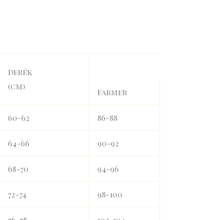
Derék
(cm)
Farmer
60-62
86-88
64-66
90-92
68-70
94-96
72-74
98-100
76-78
102-104