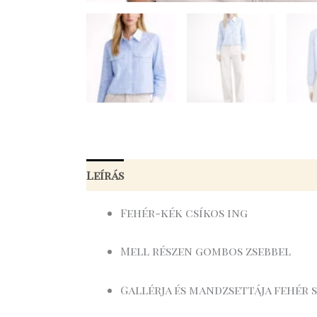
Leírás
További információk
Fehér-kék csíkos ing
Mell részen gombos zsebbel
Gallérja és mandzsettája fehér s