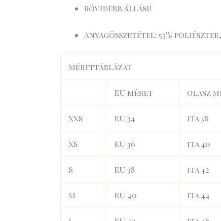
Rövidebb állású
Anyagösszetétel: 55% poliészter
Mérettáblázat
EU méret
olasz m
XXS
EU 34
ita 38
XS
EU 36
ita 40
S
EU 38
ita 42
M
EU 40
ita 44
L
EU 42
ita 46