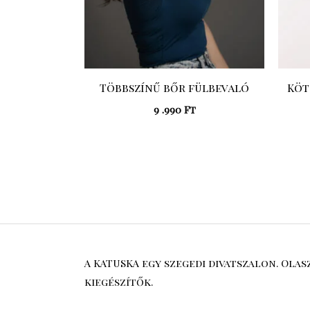
Többszínű bőr fülbevaló
Köt
9 .990
Ft
A KATUSKA egy szegedi divatszalon. Ola
kiegészítők.