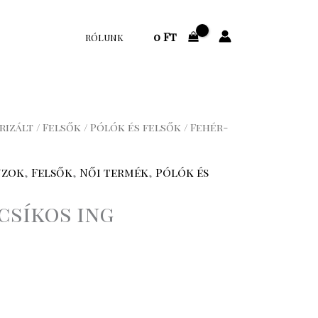
0
Ft
RÓLUNK
rizált
/
Felsők
/
Pólók és felsők
/ Fehér-
úzok
,
Felsők
,
Női termék
,
Pólók és
csíkos ing