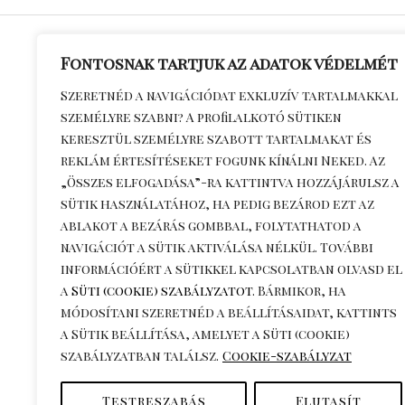
Fontosnak tartjuk az adatok védelmét
Általános S
Szeretnéd a navigációdat exkluzív tartalmakkal
személyre szabni? A profilalkotó sütiken
Feltételek
keresztül személyre szabott tartalmakat és
Adatkezelés
reklám értesítéseket fogunk kínálni Neked. Az
Kapcsolat
„Összes elfogadása”-ra kattintva hozzájárulsz a
Szállítási dí
sütik használatához, ha pedig bezárod ezt az
ablakot a bezárás gombbal, folytathatod a
információ
navigációt a sütik aktiválása nélkül. További
Visszaküldé
információért a sütikkel kapcsolatban olvasd el
a
Süti (cookie) szabályzatot
. Bármikor, ha
módosítani szeretnéd a beállításaidat, kattints
a
Sütik beállítása
, amelyet a Süti (cookie)
szabályzatban találsz.
Cookie-szabályzat
Testreszabás
Elutasít