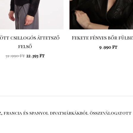
ött csillogós áttetsző
Fekete fényes bőr fülb
felső
9 .990
Ft
31 .990
Ft
22 .393
Ft
sz, francia és spanyol divatmárkákból összeválogatott 