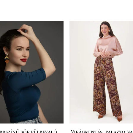
bbszínű bőr fülbevaló
Virágmintás, palazzo n