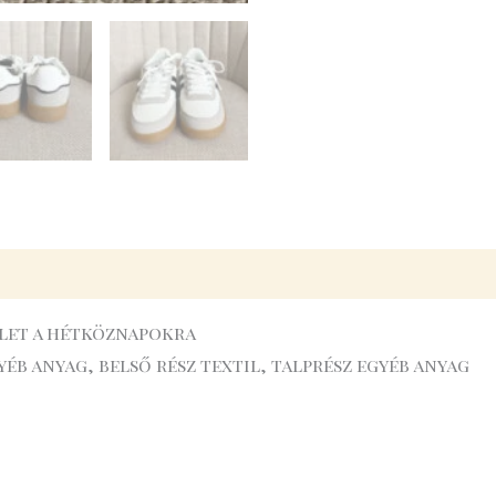
elet a hétköznapokra
yéb anyag, belső rész textil, talprész egyéb anyag