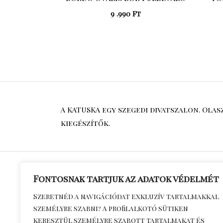
9 .990
Ft
A KATUSKA egy szegedi divatszalon. Ola
kiegészítők.
Fontosnak tartjuk az adatok védelmét
Általános S
Szeretnéd a navigációdat exkluzív tartalmakkal
személyre szabni? A profilalkotó sütiken
Feltételek
keresztül személyre szabott tartalmakat és