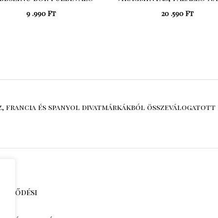
9 .990
Ft
20 .590
Ft
sz, francia és spanyol divatmárkákból összeválogatott 
zerződési