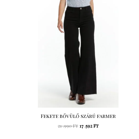
Original
Current
price
price
was:
is:
21
17
.990 Ft.
.592 Ft.
Fekete bővülő szárú farmer
21 .990
Ft
17 .592
Ft