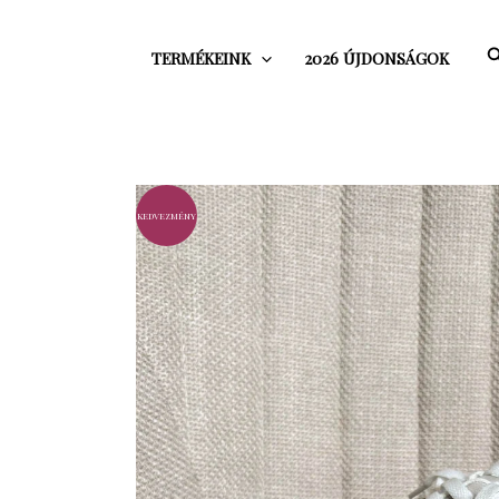
Skip
to
S
TERMÉKEINK
2026 ÚJDONSÁGOK
content
kedvezmény