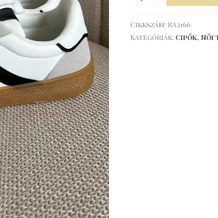
Cikkszám:
RA2166
Kategóriák:
Cipők
,
Női 