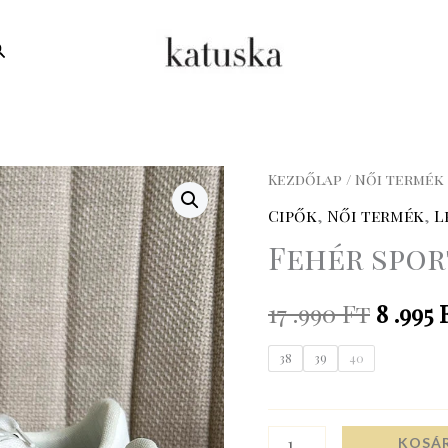
earch
Fehér
Kezdőlap
/
Női termék
Origi
sportcipő
Cipők
,
Női termék
,
L
price
mennyiség
Fehér spor
was:
17 .990
Ft
8 .995
17
.990 Ft
38
39
40
KOSÁ