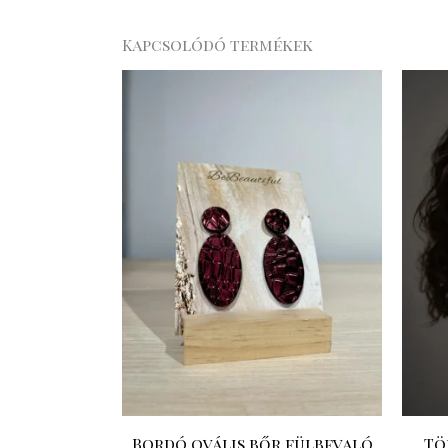
Kapcsolódó termékek
Bordó ovális bőr fülbevaló
Tö