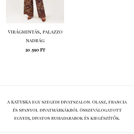
Virágmintás, palazzo
nadrág
20 .590
Ft
A KATUSKA egy szegedi divatszalon. Olasz, francia
és spanyol divatmárkákból összeválogatott
egyedi, divatos ruhadarabok és kiegészítők.