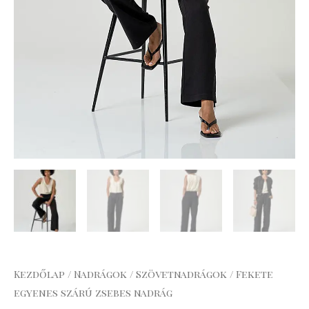
Kezdőlap
/
Nadrágok
/
Szövetnadrágok
/ Fekete
egyenes szárú zsebes nadrág