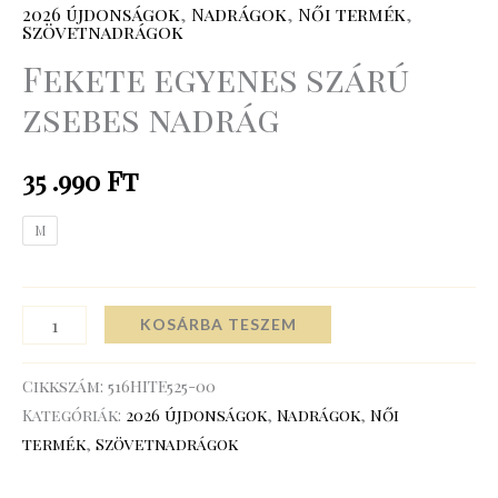
2026 újdonságok
,
Nadrágok
,
Női termék
,
Szövetnadrágok
Fekete egyenes szárú
zsebes nadrág
35 .990
Ft
M
KOSÁRBA TESZEM
Cikkszám:
516HITE525-00
Kategóriák:
2026 újdonságok
,
Nadrágok
,
Női
termék
,
Szövetnadrágok