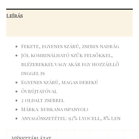
Leírás
További információk
Fekete, egyenes szárú, zsebes nadrág
Jól kombinálható szűk felsőkkel,
blézerekkel vagy akár egy hozzáillő
inggel is
Egyenes szárú, magas derekú
Övbújtatóval
2 oldalt zsebbel
Márka: Surkana (spanyol)
Anyagösszetétel: 92% Lyocell, 8% Len
Mérettáblázat