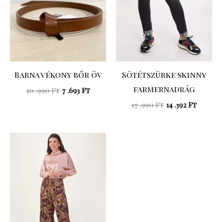
Barna vékony bőr öv
Sötétszürke skinny
farmernadrág
10 .990
Ft
7 .693
Ft
17 .990
Ft
14 .392
Ft