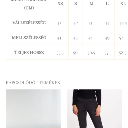
XS
S
M
L
XL
(cm)
Vállszélesség
41
42
43
44
45.5
Mellszélesség
43
45
47
49
52
Teljes hossz
55.5
56
56.5
57
58.5
Kapcsolódó termékek
Original
Current
Original
Curre
price
price
price
price
was:
is:
was:
is:
10
7
17
14
.990 Ft.
.693 Ft.
.990 Ft.
.392 Ft.