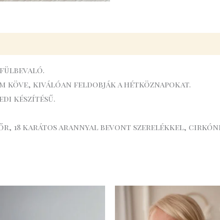
 fülbevaló.
m köve, kiválóan feldobják a hétköznapokat.
edi készítésű.
őr, 18 karátos arannyal bevont szerelékkel, cirkón