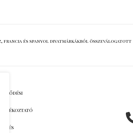
sz, francia és spanyol divatmárkákból összeválogatott 
zerződési
i tájékoztató
jak és