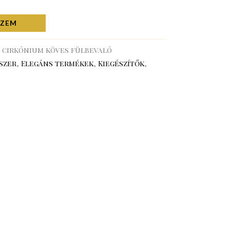
SZEM
 cirkónium köves fülbevaló
szer
,
Elegáns termékek
,
Kiegészítők
,