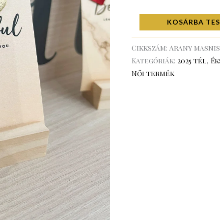
KOSÁRBA TE
Cikkszám:
Arany masnis
Kategóriák:
2025 tél
,
Ék
Női termék