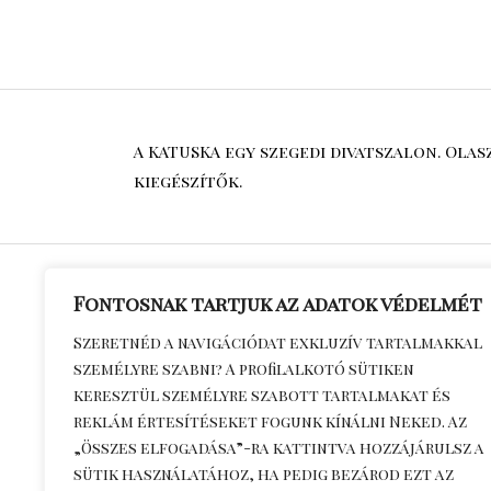
A KATUSKA egy szegedi divatszalon. Ola
kiegészítők.
Fontosnak tartjuk az adatok védelmét
Általános S
Szeretnéd a navigációdat exkluzív tartalmakkal
személyre szabni? A profilalkotó sütiken
Feltételek
keresztül személyre szabott tartalmakat és
Adatkezelés
reklám értesítéseket fogunk kínálni Neked. Az
Kapcsolat
„Összes elfogadása”-ra kattintva hozzájárulsz a
Szállítási dí
sütik használatához, ha pedig bezárod ezt az