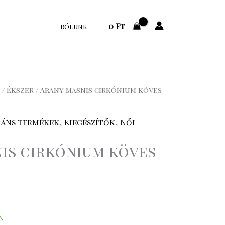
0
Ft
RÓLUNK
/
Ékszer
/ Arany masnis cirkónium köves
gáns termékek
,
Kiegészítők
,
Női
is cirkónium köves
n