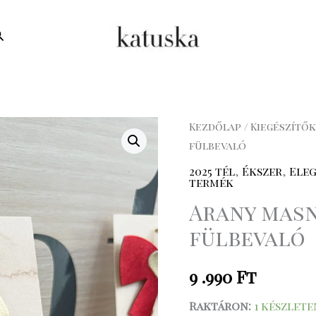
earch
Arany
Kezdőlap
/
Kiegészítők
fülbevaló
masnis
cirkónium
2025 tél
,
Ékszer
,
Ele
termék
köves
Arany masn
fülbevaló
mennyiség
fülbevaló
9 .990
Ft
Raktáron:
1 készlete