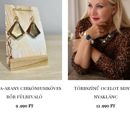
a-arany cirkóniumköves
Többszínű ocelot min
bőr fülbevaló
nyaklánc
9 .990
Ft
12 .990
Ft