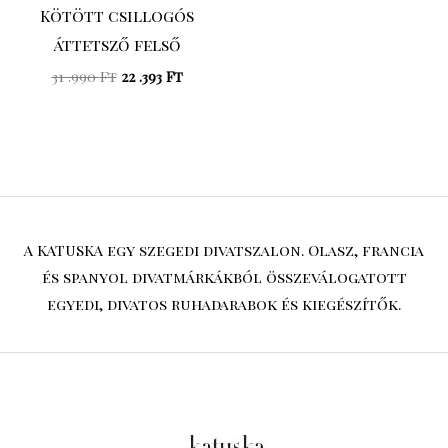
Kötött csillogós
áttetsző felső
31 .990
Ft
22 .393
Ft
A KATUSKA egy szegedi divatszalon. Olasz, francia
és spanyol divatmárkákból összeválogatott
egyedi, divatos ruhadarabok és kiegészítők.