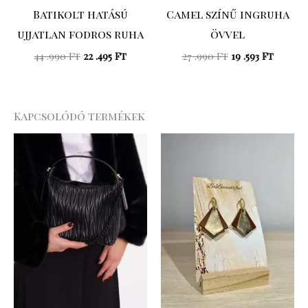
Batikolt hatású
Camel színű ingruha
ujjatlan fodros ruha
övvel
44 .990
Ft
22 .495
Ft
27 .990
Ft
19 .593
Ft
Kapcsolódó termékek
Original
Current
price
price
was:
is:
27
13
.590 Ft.
.795 Ft.