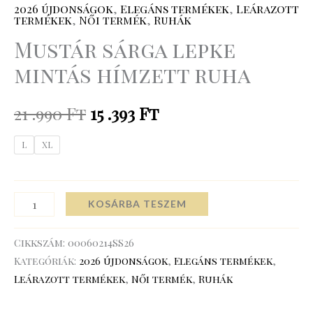
2026 újdonságok
,
Elegáns termékek
,
Leárazott
termékek
,
Női termék
,
Ruhák
Mustár sárga lepke
mintás hímzett ruha
21 .990
Ft
15 .393
Ft
L
XL
KOSÁRBA TESZEM
Cikkszám:
00060214SS26
Kategóriák:
2026 újdonságok
,
Elegáns termékek
,
Leárazott termékek
,
Női termék
,
Ruhák