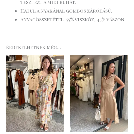
teszi ezt a midi ruhát.
Hátul a nyakánál gombos záródású.
Anyagösszetétel: 55% viszkóz, 45% vászon
Érdekelhetnek még…
Original
Current
Original
Curre
price
price
price
price
was:
is:
was:
is:
44
22
27
19
.990 Ft.
.495 Ft.
.990 Ft.
.593 Ft.