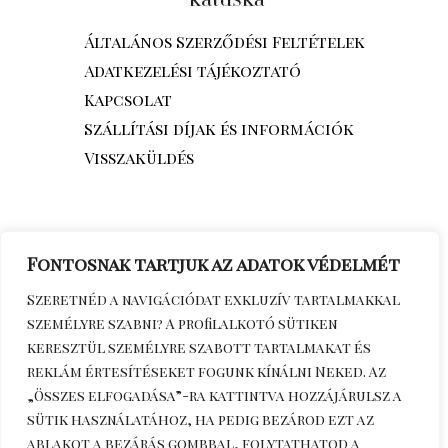
Általános Szerződési Feltételek
Adatkezelési tájékoztató
Kapcsolat
Szállítási díjak és információk
Visszaküldés
Fontosnak tartjuk az adatok védelmét
Szeretnéd a navigációdat exkluzív tartalmakkal
személyre szabni? A profilalkotó sütiken
keresztül személyre szabott tartalmakat és
reklám értesítéseket fogunk kínálni Neked. Az
„Összes elfogadása”-ra kattintva hozzájárulsz a
sütik használatához, ha pedig bezárod ezt az
Érdeklődöm telefonon
+36306270964
ablakot a bezárás gombbal, folytathatod a