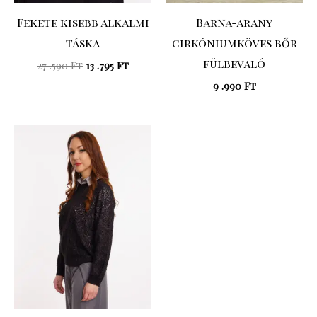
Fekete kisebb alkalmi
Barna-arany
táska
cirkóniumköves bőr
fülbevaló
27 .590
Ft
13 .795
Ft
9 .990
Ft
Original
Current
price
price
was:
is:
31
22
.990 Ft.
.393 Ft.