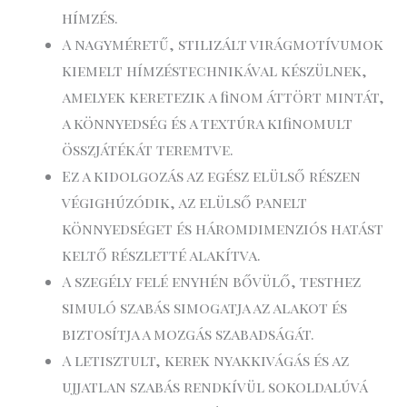
hímzés.
A nagyméretű, stilizált virágmotívumok
kiemelt hímzéstechnikával készülnek,
amelyek keretezik a finom áttört mintát,
a könnyedség és a textúra kifinomult
összjátékát teremtve.
Ez a kidolgozás az egész elülső részen
végighúzódik, az elülső panelt
könnyedséget és háromdimenziós hatást
keltő részletté alakítva.
A szegély felé enyhén bővülő, testhez
simuló szabás simogatja az alakot és
biztosítja a mozgás szabadságát.
A letisztult, kerek nyakkivágás és az
ujjatlan szabás rendkívül sokoldalúvá