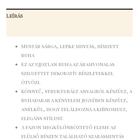
Leírás
További információk
Mustár sárga, lepke mintás, hímzett
ruha
Ez az ujjatlan ruha az áramvonalas
sziluettet dekoratív részletekkel
ötvözi.
Könnyű, strukturált anyagból készült, a
ruhadarab a kényelem jegyében készült,
anélkül, hogy feláldozná a kifinomult,
elegáns stílust.
A fazon megkülönböztető eleme az
elülső részen található szabásmintás