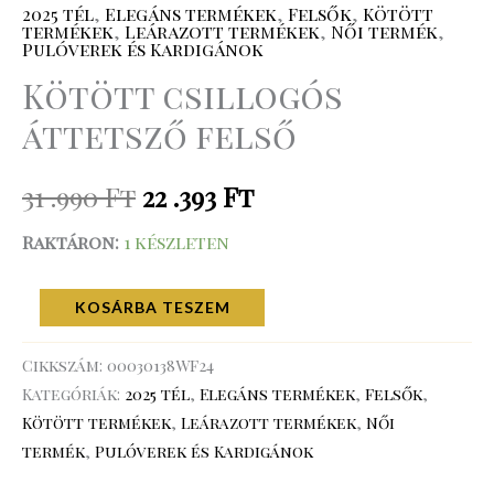
2025 tél
,
Elegáns termékek
,
Felsők
,
Kötött
termékek
,
Leárazott termékek
,
Női termék
,
Pulóverek és Kardigánok
Kötött csillogós
áttetsző felső
31 .990
Ft
22 .393
Ft
Raktáron:
1 készleten
KOSÁRBA TESZEM
Cikkszám:
00030138WF24
Kategóriák:
2025 tél
,
Elegáns termékek
,
Felsők
,
Kötött termékek
,
Leárazott termékek
,
Női
termék
,
Pulóverek és Kardigánok