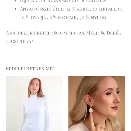
Ujjainál elegáns bővülő megoldás
Anyag összetétel: 42 % akril, 10 metallic,
10 % gyapjú, 8 % mohair, 30 % nylon
A modell méretei; 180 cm magas. Mell: 89 Derék:
71 Csípő: 102.
Érdekelhetnek még…
Original
Curre
price
price
was:
is:
9
7
.990 Ft.
.493 Ft.