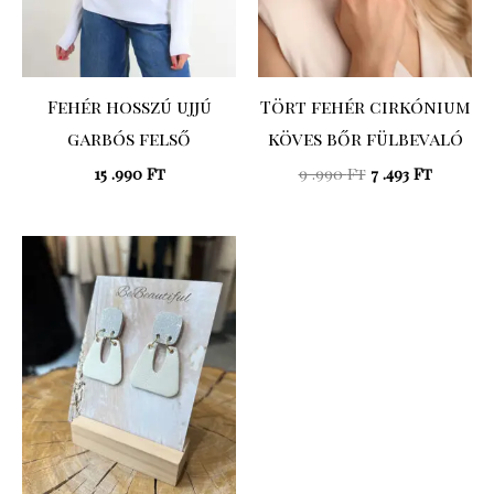
Fehér hosszú ujjú
Tört fehér cirkónium
garbós felső
köves bőr fülbevaló
15 .990
Ft
9 .990
Ft
7 .493
Ft