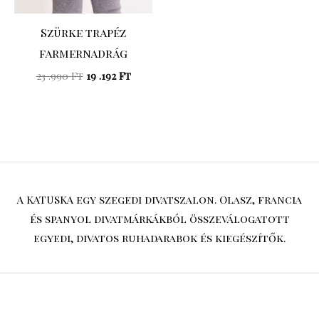
Szürke trapéz
farmernadrág
23 .990
Ft
19 .192
Ft
A KATUSKA egy szegedi divatszalon. Olasz, francia
és spanyol divatmárkákból összeválogatott
egyedi, divatos ruhadarabok és kiegészítők.