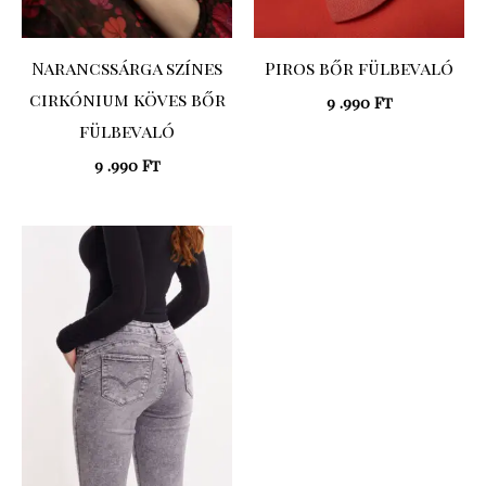
Narancssárga színes
Piros bőr fülbevaló
cirkónium köves bőr
9 .990
Ft
fülbevaló
9 .990
Ft
Original
Current
price
price
was:
is:
23
19
.990 Ft.
.192 Ft.