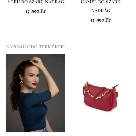
Ecrü bő szárú nadrág
Camel bő szárú
nadrág
17 .990
Ft
17 .990
Ft
Kapcsolódó termékek
Original
Curre
price
price
was:
is:
20
15
.990 Ft.
.743 Ft.