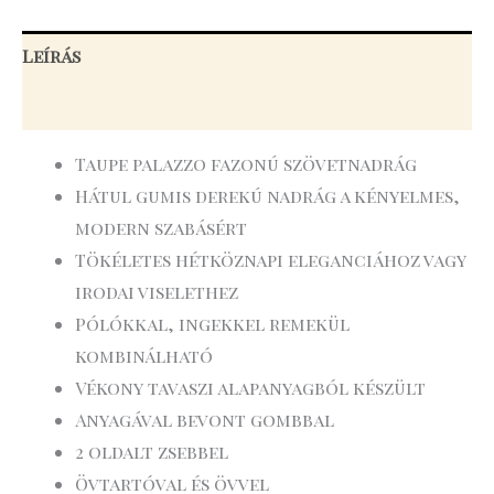
Leírás
További információk
Taupe palazzo fazonú szövetnadrág
Hátul gumis derekú nadrág a kényelmes,
modern szabásért
Tökéletes hétköznapi eleganciához vagy
irodai viselethez
Pólókkal, ingekkel remekül
kombinálható
Vékony tavaszi alapanyagból készült
Anyagával bevont gombbal
2 oldalt zsebbel
Övtartóval és övvel