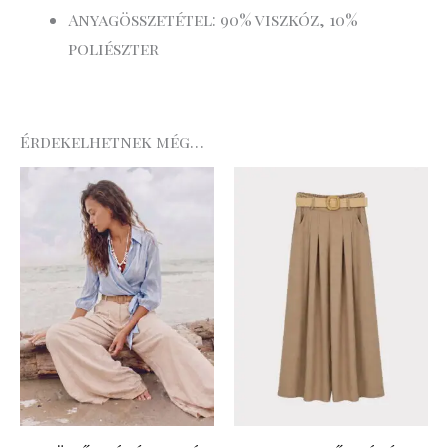
Anyagösszetétel: 90% viszkóz, 10%
poliészter
Érdekelhetnek még…