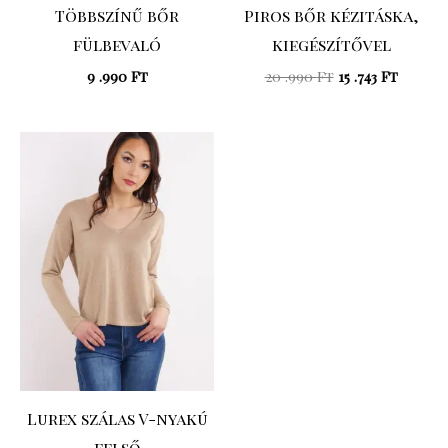
Többszínű bőr
Piros bőr kézitáska,
fülbevaló
kiegészítővel
9 .990
Ft
20 .990
Ft
15 .743
Ft
Original
Current
price
price
was:
is:
16
13
.990 Ft.
.592 Ft.
Lurex szálas V-nyakú
felső