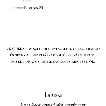
16 .990
Ft
13 .592
Ft
A KATUSKA egy szegedi divatszalon. Olasz, francia
és spanyol divatmárkákból összeválogatott
egyedi, divatos ruhadarabok és kiegészítők.
Általános Szerződési Feltételek