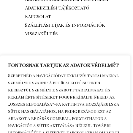
Adatkezelési tájékoztató
Kapcsolat
Szállítási díjak és információk
Visszaküldés
Fontosnak tartjuk az adatok védelmét
Szeretnéd a navigációdat exkluzív tartalmakkal
személyre szabni? A profilalkotó sütiken
keresztül személyre szabott tartalmakat és
reklám értesítéseket fogunk kínálni Neked. Az
„Összes elfogadása”-ra kattintva hozzájárulsz a
sütik használatához, ha pedig bezárod ezt az
Érdeklődöm telefonon
+36306270964
ablakot a bezárás gombbal, folytathatod a
navigációt a sütik aktiválása nélkül. További
információért a sütikkel kapcsolatban olvasd el