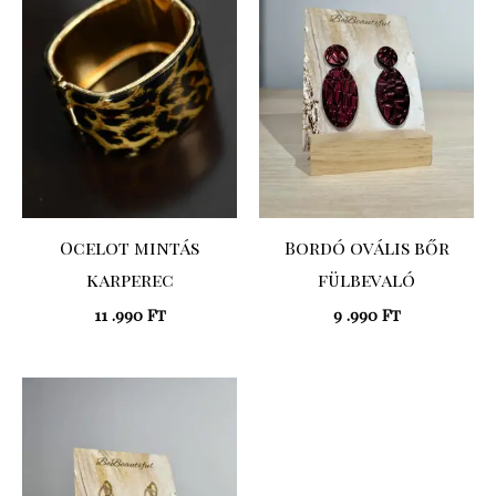
Ocelot mintás
Bordó ovális bőr
karperec
fülbevaló
11 .990
Ft
9 .990
Ft