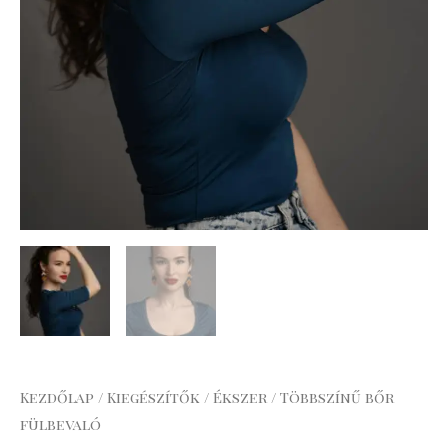
Kezdőlap
/
Kiegészítők
/
Ékszer
/ Többszínű bőr
fülbevaló