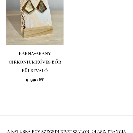
Barna-arany
cirkóniumköves bőr
fülbevaló
9 .990
Ft
A KATUSKA egy szegedi divatszalon. Olasz, francia