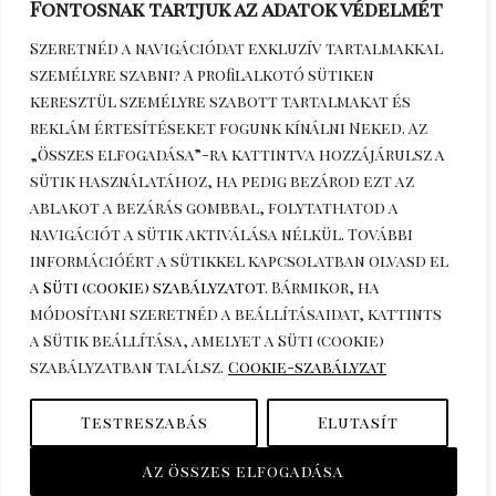
Fontosnak tartjuk az adatok védelmét
Szeretnéd a navigációdat exkluzív tartalmakkal
személyre szabni? A profilalkotó sütiken
keresztül személyre szabott tartalmakat és
reklám értesítéseket fogunk kínálni Neked. Az
„Összes elfogadása”-ra kattintva hozzájárulsz a
sütik használatához, ha pedig bezárod ezt az
Érdeklődöm telefonon
+36306270964
ablakot a bezárás gombbal, folytathatod a
navigációt a sütik aktiválása nélkül. További
információért a sütikkel kapcsolatban olvasd el
a
Süti (cookie) szabályzatot
. Bármikor, ha
módosítani szeretnéd a beállításaidat, kattints
a
Sütik beállítása
, amelyet a Süti (cookie)
szabályzatban találsz.
Cookie-szabályzat
Copyright © 2026 katuska.hu.
Testreszabás
Elutasít
Powered by katuska.hu.
Az összes elfogadása