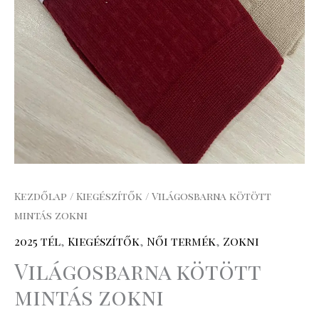
Kezdőlap
/
Kiegészítők
/ Világosbarna kötött
mintás zokni
2025 tél
,
Kiegészítők
,
Női termék
,
Zokni
Világosbarna kötött
mintás zokni