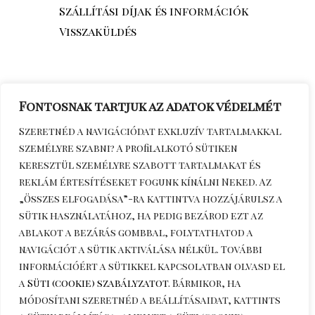
Szállítási díjak és információk
Visszaküldés
Fontosnak tartjuk az adatok védelmét
Szeretnéd a navigációdat exkluzív tartalmakkal
személyre szabni? A profilalkotó sütiken
keresztül személyre szabott tartalmakat és
reklám értesítéseket fogunk kínálni Neked. Az
„Összes elfogadása”-ra kattintva hozzájárulsz a
sütik használatához, ha pedig bezárod ezt az
Érdeklődöm telefonon
+36306270964
ablakot a bezárás gombbal, folytathatod a
navigációt a sütik aktiválása nélkül. További
információért a sütikkel kapcsolatban olvasd el
a
Süti (cookie) szabályzatot
. Bármikor, ha
módosítani szeretnéd a beállításaidat, kattints