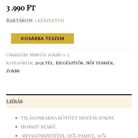
3 .990
Ft
Raktáron:
1 készleten
KOSÁRBA TESZEM
Cikkszám:
Mintás zokni-1-2
Kategóriák:
2025 tél
,
Kiegészítők
,
Női termék
,
Zokni
Leírás
Világosbarna kötött mintás zokni.
Hosszú szárú.
Anyagösszetétel: 65% pamut, 30%