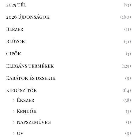
2025 tél
(73)
2026 újdonságok
(160)
Blézer
(11)
Blúzok
(31)
Cipők
(3)
Elegáns termékek
(125)
Kabátok és dzsekik
(9)
Kiegészítők
(64)
Ékszer
(38)
Kendők
(3)
napszemüveg
(1)
öv
(9)