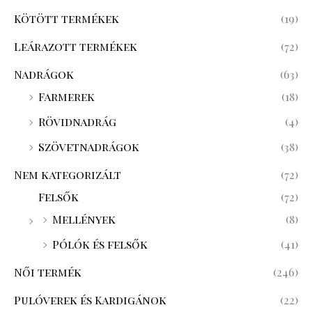
Kötött termékek
(19)
Leárazott termékek
(72)
Nadrágok
(63)
Farmerek
(18)
Rövidnadrág
(4)
Szövetnadrágok
(38)
Nem kategorizált
(72)
Felsők
(72)
Mellények
(8)
Pólók és felsők
(41)
Női termék
(246)
Pulóverek és Kardigánok
(22)