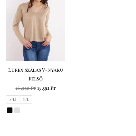
16
13
.990 Ft.
.592 Ft.
Lurex szálas V-nyakú
felső
16 .990
Ft
13 .592
Ft
S/M
M/L