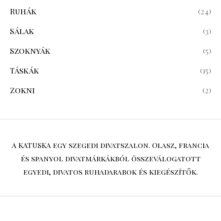
Ruhák
(24)
Sálak
(3)
Szoknyák
(5)
Táskák
(15)
Zokni
(2)
A KATUSKA egy szegedi divatszalon. Olasz, francia
és spanyol divatmárkákból összeválogatott
egyedi, divatos ruhadarabok és kiegészítők.