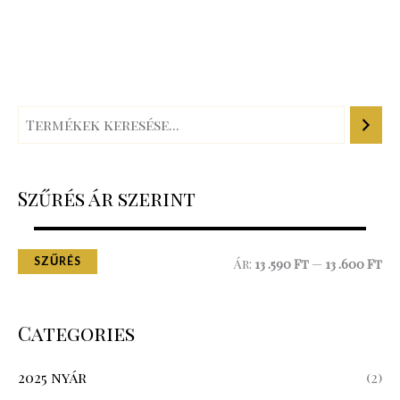
Szűrés ár szerint
SZŰRÉS
Ár:
13 .590 Ft
—
13 .600 Ft
Categories
2025 nyár
(2)