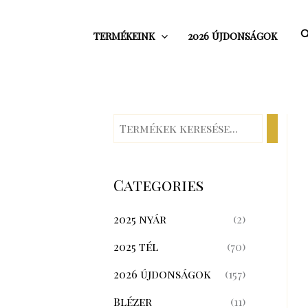
Skip
to
S
TERMÉKEINK
2026 ÚJDONSÁGOK
content
Categories
2025 nyár
(2)
2025 tél
(70)
2026 újdonságok
(157)
Blézer
(11)