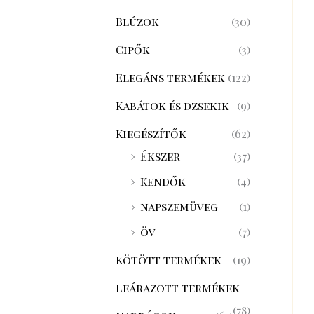
Blúzok
(30)
Cipők
(3)
Elegáns termékek
(122)
Kabátok és dzsekik
(9)
Kiegészítők
(62)
Ékszer
(37)
Kendők
(4)
napszemüveg
(1)
öv
(7)
Kötött termékek
(19)
Leárazott termékek
(78)