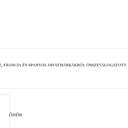
sz, francia és spanyol divatmárkákból összeválogatott 
zerződési