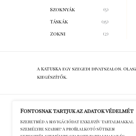
Szoknyák
(5)
Táskák
(15)
Zokni
(2)
A KATUSKA egy szegedi divatszalon. Ola
kiegészítők.
Fontosnak tartjuk az adatok védelmét
Általános S
Szeretnéd a navigációdat exkluzív tartalmakkal
személyre szabni? A profilalkotó sütiken
Feltételek