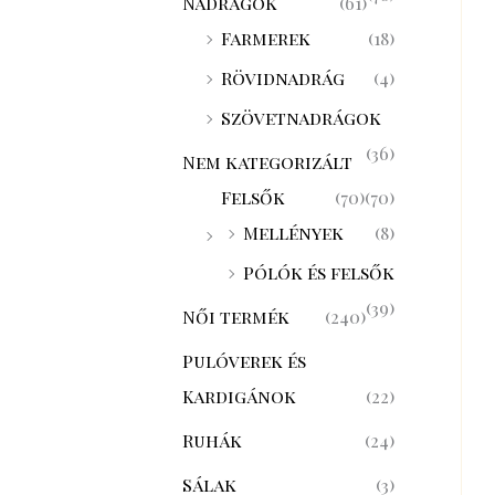
Nadrágok
(61)
Farmerek
(18)
Rövidnadrág
(4)
Szövetnadrágok
(36)
Nem kategorizált
Felsők
(70)
(70)
Mellények
(8)
Pólók és felsők
(39)
Női termék
(240)
Pulóverek és
Kardigánok
(22)
Ruhák
(24)
Sálak
(3)