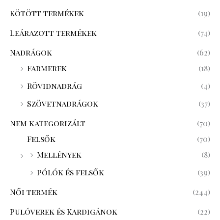
Kötött termékek
(19)
Leárazott termékek
(74)
Nadrágok
(62)
Farmerek
(18)
Rövidnadrág
(4)
Szövetnadrágok
(37)
Nem kategorizált
(70)
Felsők
(70)
Mellények
(8)
Pólók és felsők
(39)
Női termék
(244)
Pulóverek és Kardigánok
(22)