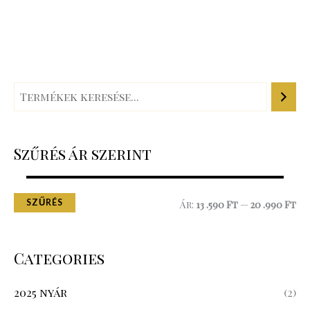
Szűrés ár szerint
SZŰRÉS
Ár:
13 .590 Ft
—
20 .990 Ft
Categories
2025 nyár
(2)