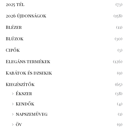
2025 tél
(73)
2026 újdonságok
(158)
Blézer
(11)
Blúzok
(30)
Cipők
(3)
Elegáns termékek
(126)
Kabátok és dzsekik
(9)
Kiegészítők
(65)
Ékszer
(38)
Kendők
(4)
napszemüveg
(1)
öv
(9)