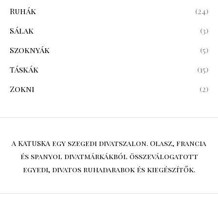
Ruhák
(24)
Sálak
(3)
Szoknyák
(5)
Táskák
(15)
Zokni
(2)
A KATUSKA egy szegedi divatszalon. Olasz, francia
és spanyol divatmárkákból összeválogatott
egyedi, divatos ruhadarabok és kiegészítők.