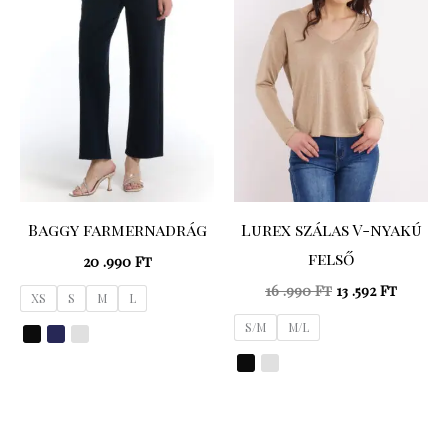
16
13
.990 Ft.
.592 Ft.
Baggy farmernadrág
Lurex szálas V-nyakú
felső
20 .990
Ft
16 .990
Ft
13 .592
Ft
XS
S
M
L
S/M
M/L