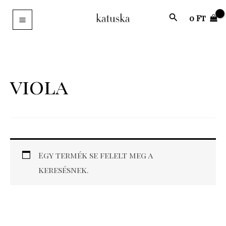
Skip
Search
0
Ft
to
content
viola
Egy termék se felelt meg a
keresésnek.