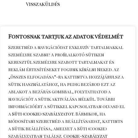
Visszaküldés
Fontosnak tartjuk az adatok védelmét
Szeretnéd a navigációdat exkluzív tartalmakkal
személyre szabni? A profilalkotó sütiken
keresztül személyre szabott tartalmakat és
reklám értesítéseket fogunk kínálni Neked. Az
„Összes elfogadása”-ra kattintva hozzájárulsz a
sütik használatához, ha pedig bezárod ezt az
Érdeklődöm telefonon
+36306270964
ablakot a bezárás gombbal, folytathatod a
navigációt a sütik aktiválása nélkül. További
információért a sütikkel kapcsolatban olvasd el
a
Süti (cookie) szabályzatot
. Bármikor, ha
módosítani szeretnéd a beállításaidat, kattints
a
Sütik beállítása
, amelyet a Süti (cookie)
szabályzatban találsz.
Cookie-szabályzat