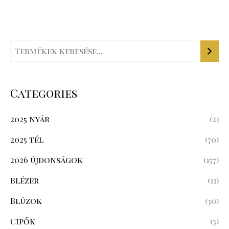
Categories
2025 nyár
(2)
2025 tél
(70)
2026 újdonságok
(157)
Blézer
(11)
Blúzok
(30)
Cipők
(3)