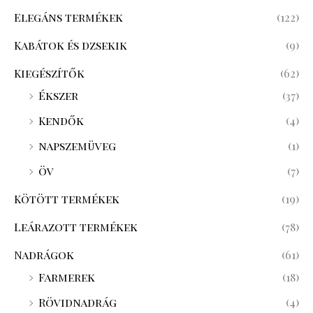
Elegáns termékek
(122)
Kabátok és dzsekik
(9)
Kiegészítők
(62)
Ékszer
(37)
Kendők
(4)
napszemüveg
(1)
öv
(7)
Kötött termékek
(19)
Leárazott termékek
(78)
Nadrágok
(61)
Farmerek
(18)
Rövidnadrág
(4)