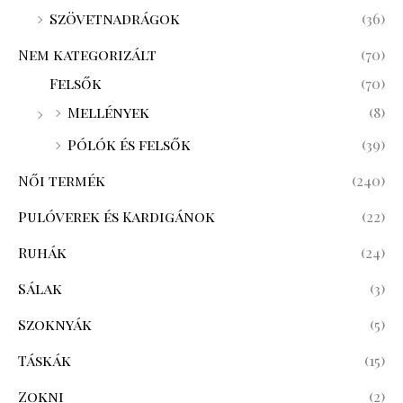
Szövetnadrágok
(36)
Nem kategorizált
(70)
Felsők
(70)
Mellények
(8)
Pólók és felsők
(39)
Női termék
(240)
Pulóverek és Kardigánok
(22)
Ruhák
(24)
Sálak
(3)
Szoknyák
(5)
Táskák
(15)
Zokni
(2)