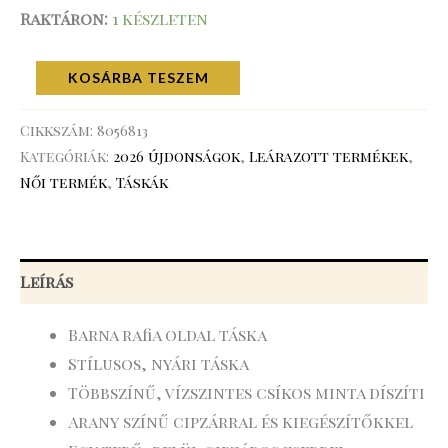
Raktáron:
1 készleten
KOSÁRBA TESZEM
Cikkszám:
8056813
Kategóriák:
2026 újdonságok
,
Leárazott termékek
,
Női termék
,
Táskák
Leírás
Barna rafia oldal táska
Stílusos, nyári táska
Többszínű, vízszintes csíkos minta díszíti
Arany színű cipzárral és kiegészítőkkel