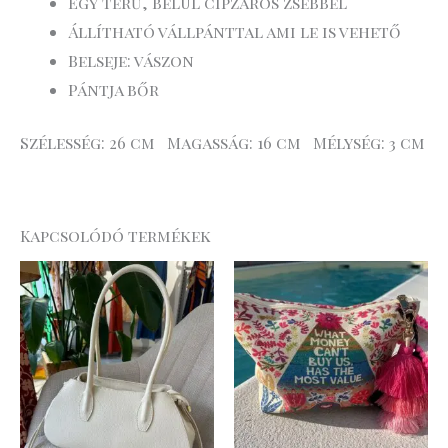
Egy terű, belül cipzáros zsebbel
Állítható vállpánttal ami le is vehető
Belseje: vászon
Pántja bőr
Szélesség: 26 cm Magasság: 16 cm Mélység: 3 cm
Kapcsolódó termékek
Original
Current
Original
Curre
price
price
price
price
was:
is:
was:
is:
37
28
15
12
.990 Ft.
.492 Ft.
.990 Ft.
.792 Ft.