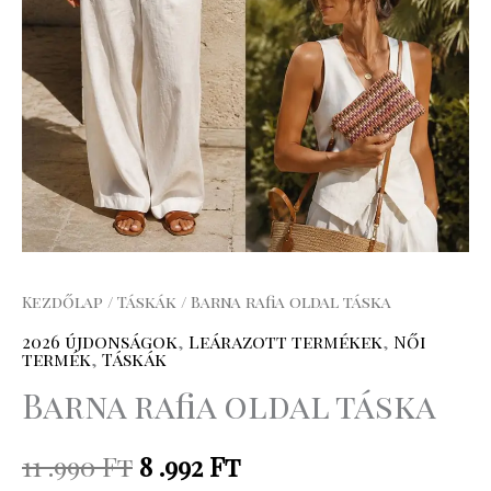
Kezdőlap
/
Táskák
/ Barna rafia oldal táska
2026 újdonságok
,
Leárazott termékek
,
Női
termék
,
Táskák
Barna rafia oldal táska
11 .990
Ft
8 .992
Ft