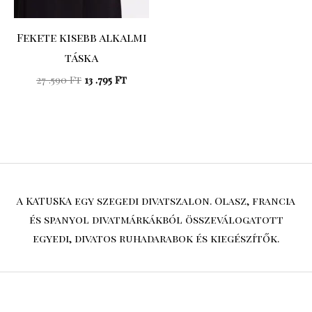
Fekete kisebb alkalmi
táska
27 .590
Ft
13 .795
Ft
A KATUSKA egy szegedi divatszalon. Olasz, francia
és spanyol divatmárkákból összeválogatott
egyedi, divatos ruhadarabok és kiegészítők.