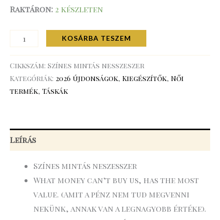
Raktáron:
2 készleten
KOSÁRBA TESZEM
Cikkszám:
Színes mintás nesszeszer
Kategóriák:
2026 újdonságok
,
Kiegészítők
,
Női
termék
,
Táskák
Leírás
Színes mintás neszesszer
What money can’t buy us, has the most
value. (Amit a pénz nem tud megvenni
nekünk, annak van a legnagyobb értéke).