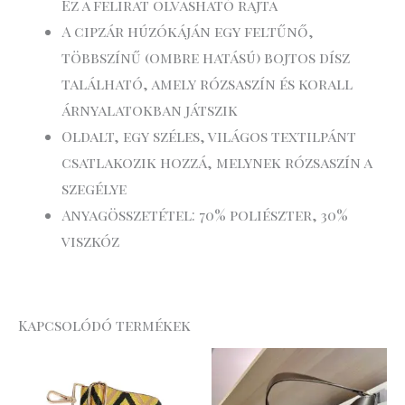
Ez a felirat olvasható rajta
A cipzár húzókáján egy feltűnő,
többszínű (ombre hatású) bojtos dísz
található, amely rózsaszín és korall
árnyalatokban játszik
Oldalt, egy széles, világos textilpánt
csatlakozik hozzá, melynek rózsaszín a
szegélye
Anyagösszetétel: 70% poliészter, 30%
viszkóz
Kapcsolódó termékek
Original
Curre
price
price
was:
is:
45
32