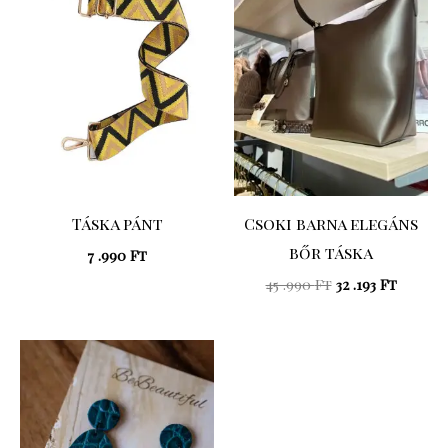
.990 Ft.
.193 Ft.
Táska pánt
Csoki barna elegáns
bőr táska
7 .990
Ft
45 .990
Ft
32 .193
Ft