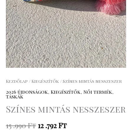
Kezdőlap
/
Kiegészítők
/ Színes mintás nesszeszer
2026 újdonságok
,
Kiegészítők
,
Női termék
,
Táskák
Színes mintás nesszeszer
15 .990
Ft
12 .792
Ft