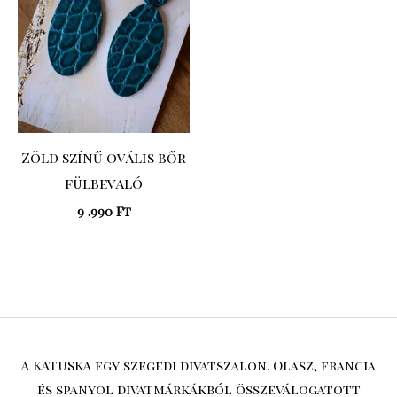
Zöld színű ovális bőr
fülbevaló
9 .990
Ft
A KATUSKA egy szegedi divatszalon. Olasz, francia
és spanyol divatmárkákból összeválogatott