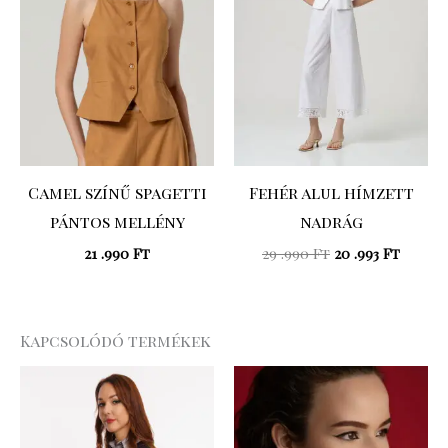
Camel színű spagetti
Fehér alul hímzett
pántos mellény
nadrág
21 .990
Ft
29 .990
Ft
20 .993
Ft
Kapcsolódó termékek
Original
Current
price
price
was:
is:
31
22
.990 Ft.
.393 Ft.