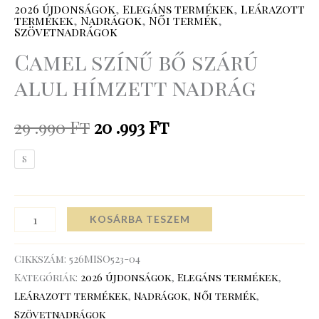
2026 újdonságok
,
Elegáns termékek
,
Leárazott
termékek
,
Nadrágok
,
Női termék
,
Szövetnadrágok
Camel színű bő szárú
alul hímzett nadrág
29 .990
Ft
20 .993
Ft
S
KOSÁRBA TESZEM
Cikkszám:
526MISO523-04
Kategóriák:
2026 újdonságok
,
Elegáns termékek
,
Leárazott termékek
,
Nadrágok
,
Női termék
,
Szövetnadrágok