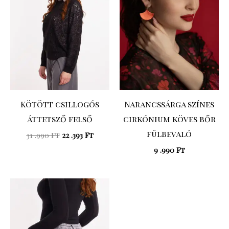
Kötött csillogós
Narancssárga színes
áttetsző felső
cirkónium köves bőr
fülbevaló
31 .990
Ft
22 .393
Ft
9 .990
Ft
Original
Current
price
price
was:
is:
23
19
.990 Ft.
.192 Ft.