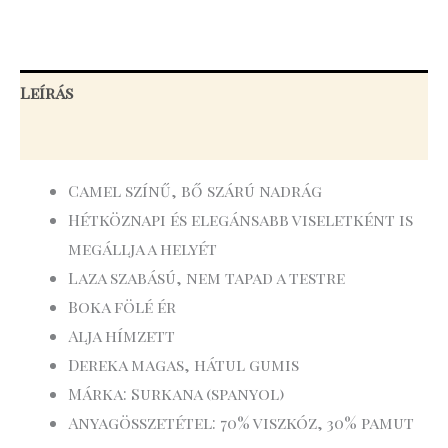
Leírás
További információk
Camel színű, bő szárú nadrág
Hétköznapi és elegánsabb viseletként is
megállja a helyét
Laza szabású, nem tapad a testre
Boka fölé ér
Alja hímzett
Dereka magas, hátul gumis
Márka: Surkana (spanyol)
Anyagösszetétel: 70% viszkóz, 30% pamut