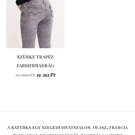
Szürke trapéz
farmernadrág
23 .990
Ft
19 .192
Ft
A KATUSKA egy szegedi divatszalon. Olasz, francia