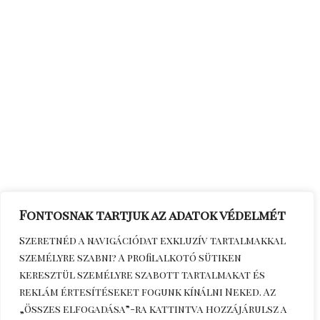
Fontosnak tartjuk az adatok védelmét
Szeretnéd a navigációdat exkluzív tartalmakkal
személyre szabni? A profilalkotó sütiken
keresztül személyre szabott tartalmakat és
reklám értesítéseket fogunk kínálni Neked. Az
„Összes elfogadása”-ra kattintva hozzájárulsz a