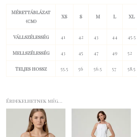
Mérettáblázat
XS
S
M
L
XL
(cm)
Vállszélesség
41
42
43
44
45.5
Mellszélesség
43
45
47
49
52
Teljes hossz
55.5
56
56.5
57
58.5
Érdekelhetnek még…
Original
Curre
price
price
was:
is:
29
20
.990 Ft.
.993 Ft.