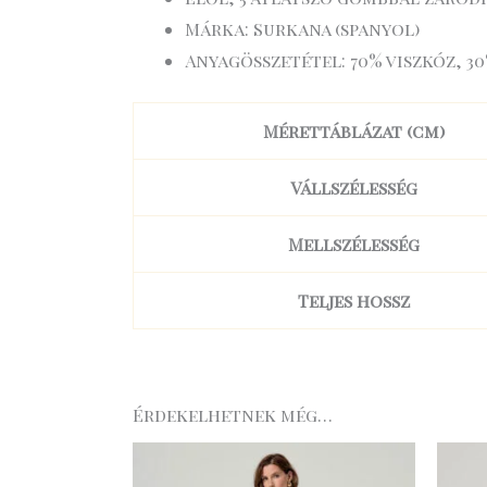
Márka: Surkana (spanyol)
Anyagösszetétel: 70% viszkóz, 3
Mérettáblázat (cm)
Vállszélesség
Mellszélesség
Teljes hossz
Érdekelhetnek még…
Original
Current
price
price