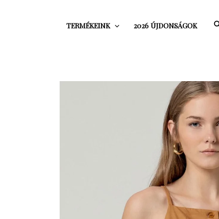
Skip
to
S
TERMÉKEINK
2026 ÚJDONSÁGOK
content