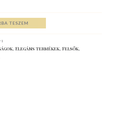
RBA TESZEM
-1
ságok
,
Elegáns termékek
,
Felsők
,