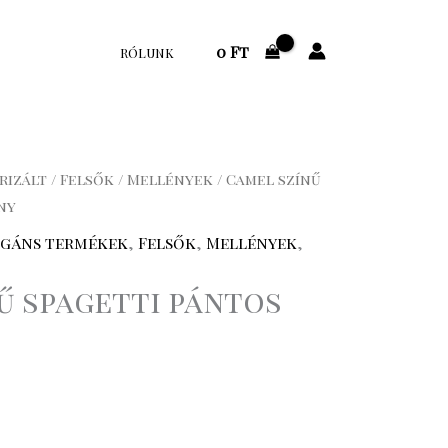
0
Ft
RÓLUNK
rizált
/
Felsők
/
Mellények
/ Camel színű
ny
egáns termékek
,
Felsők
,
Mellények
,
ű spagetti pántos