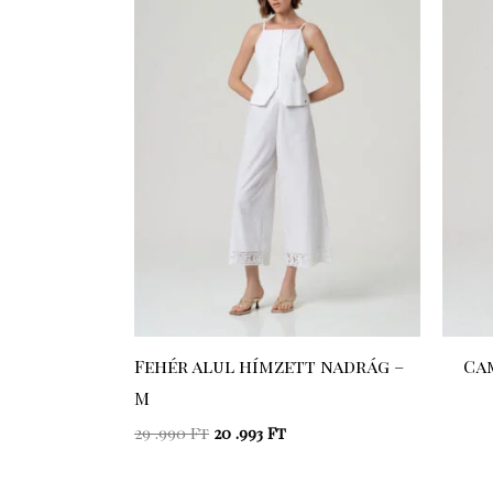
was:
is:
29
20
.990 Ft.
.993 Ft.
Fehér alul hímzett nadrág –
Cam
M
29 .990
Ft
20 .993
Ft