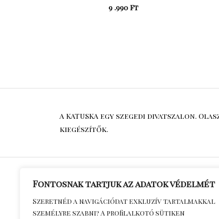
9 .990
Ft
A KATUSKA egy szegedi divatszalon. Ola
kiegészítők.
Fontosnak tartjuk az adatok védelmét
Általános S
Szeretnéd a navigációdat exkluzív tartalmakkal
személyre szabni? A profilalkotó sütiken
Feltételek