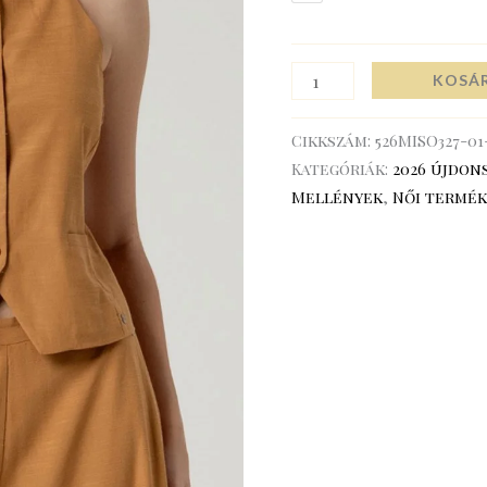
KOSÁ
Cikkszám:
526MISO327-01
Kategóriák:
2026 újdon
Mellények
,
Női termék