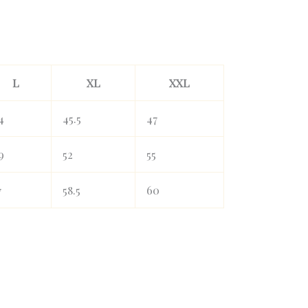
L
XL
XXL
4
45.5
47
9
52
55
7
58.5
60