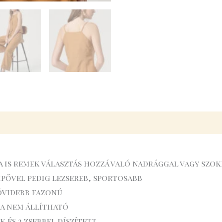
 is remek választás hozzá való nadrággal vagy szo
pővel pedig lezsereb, sportosabb
rövidebb fazonú
ja nem állítható
 és 2 zsebbel díszített