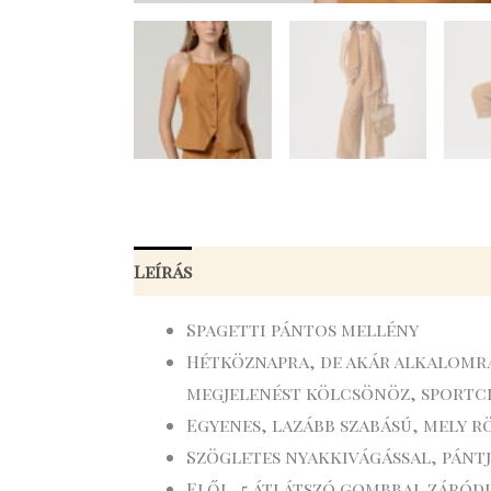
Leírás
További információk
Spagetti pántos mellény
Hétköznapra, de akár alkalomra
megjelenést kölcsönöz, sportci
Egyenes, lazább szabású, mely 
Szögletes nyakkivágással, pánt
Elől, 5 átlátszó gombbal záródik