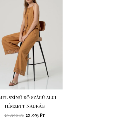
was:
is:
29
20
.990 Ft.
.993 Ft.
el színű bő szárú alul
hímzett nadrág
29 .990
Ft
20 .993
Ft