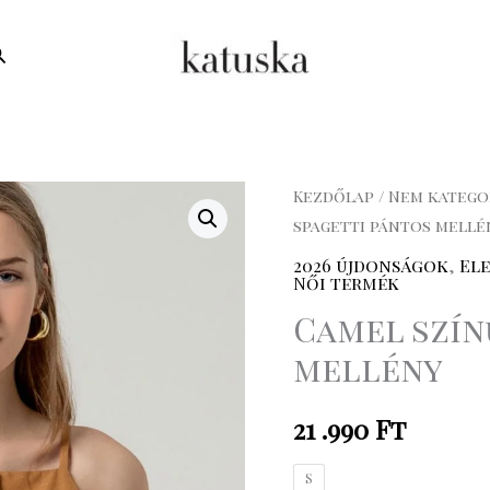
earch
Camel
Kezdőlap
/
Nem katego
spagetti pántos mellé
színű
spagetti
2026 újdonságok
,
El
Női termék
pántos
Camel szín
mellény
mennyiség
mellény
21 .990
Ft
S