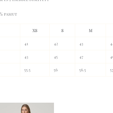
0% pamut
XS
S
M
41
42
43
4
43
45
47
4
55.5
56
56.5
5
Original
Current
price
price