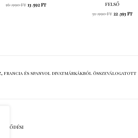
felső
16 .990
Ft
13 .592
Ft
31 .990
Ft
22 .393
Ft
sz, francia és spanyol divatmárkákból összeválogatott 
zerződési