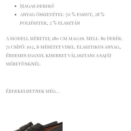
Magas derekú
Anyag összetétel: 70 % pamut, 28 %
poliészter, 2 % elasztán
A modell méretei; 180 cm magas. Mell: 89 Derék:
71 Csípő: 102, S méretet visel. Elasztikus anyag,
érdemes eggyel kisebbet választani a saját
méretünknél.
Érdekelhetnek még…
Original
Current
price
price
was:
is:
34
17
.990 Ft.
.495 Ft.