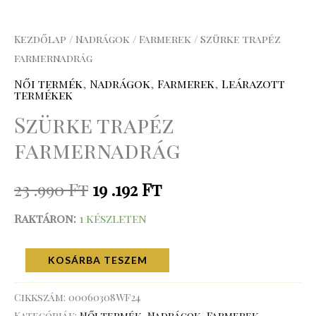
Kezdőlap
/
Nadrágok
/
Farmerek
/ Szürke trapéz
farmernadrág
Női termék
,
Nadrágok
,
Farmerek
,
Leárazott
termékek
Szürke trapéz
farmernadrág
23 .990
Ft
19 .192
Ft
Raktáron:
1 készleten
KOSÁRBA TESZEM
Cikkszám:
00060308WF24
Kategóriák:
Női termék
,
Nadrágok
,
Farmerek
,