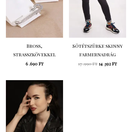
Bross,
Sötétszürke skinny
strasszkövekkel
farmernadrág
6 .690
Ft
17 .990
Ft
14 .392
Ft