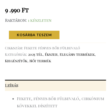
9 .990
Ft
Raktáron:
1 készleten
KOSÁRBA TESZEM
Cikkszám:
Fekete fényes bőr fülbevaló
Kategóriák:
2025 tél
,
Ékszer
,
Elegáns termékek
,
Kiegészítők
,
Női termék
Leírás
Fekete, fényes bőr fülbevaló, cirkónium
kövekkel díszített