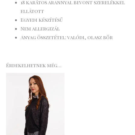
18 karátos arannyal bevont szerelékkel
ellátott
Egyedi készítésű
Nem allergizál
Anyag összetétel: valódi, olasz bőr
Érdekelhetnek még…
Original
Current
price
price
was:
is:
31
22
.990 Ft.
.393 Ft.