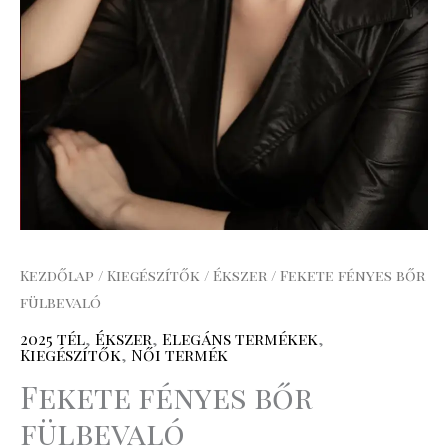
Kezdőlap
/
Kiegészítők
/
Ékszer
/ Fekete fényes bőr
fülbevaló
2025 tél
,
Ékszer
,
Elegáns termékek
,
Kiegészítők
,
Női termék
Fekete fényes bőr
fülbevaló