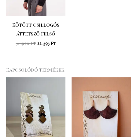
Kötött csillogós
áttetsző felső
31 .990
Ft
22 .393
Ft
Kapcsolódó termékek