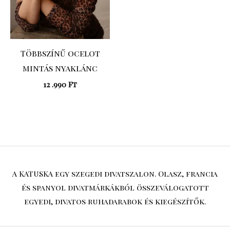
Többszínű ocelot
mintás nyaklánc
12 .990
Ft
A KATUSKA egy szegedi divatszalon. Olasz, francia
és spanyol divatmárkákból összeválogatott
egyedi, divatos ruhadarabok és kiegészítők.