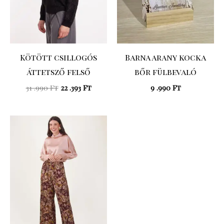
Kötött csillogós
Barna arany kocka
áttetsző felső
bőr fülbevaló
31 .990
Ft
22 .393
Ft
9 .990
Ft