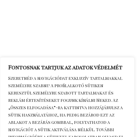
Fontosnak tartjuk az adatok védelmét
Szeretnéd a navigációdat exkluzív tartalmakkal
személyre szabni? A profilalkotó sütiken
keresztül személyre szabott tartalmakat és
reklám értesítéseket fogunk kínálni Neked. Az
„Összes elfogadása”-ra kattintva hozzájárulsz a
sütik használatához, ha pedig bezárod ezt az
ablakot a bezárás gombbal, folytathatod a
navigációt a sütik aktiválása nélkül. További
információért a sütikkel kapcsolatban olvasd el