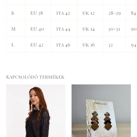
S
EU 38
ita 42
uk 12
28-29
84
M
EU 40
ita 44
uk 14
30-31
90
L
EU 42
ita 46
uk 16
32
94
Kapcsolódó termékek
Original
Current
price
price
was:
is:
31
22
.990 Ft.
.393 Ft.