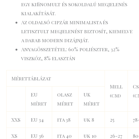
egy kifinomult és sokoldalú megjelenés
kialakítását.
Az oldalsó cipzár minimalista és
letisztult megjelenést biztosít, kiemelve
a darab modern dizájnját.
Anyagösszetétel: 60% poliészter, 32%
viszkóz, 8% elasztán
Mérettáblázat
Mell
Cs
EU
olasz
UK
(cm)
(c
méret
méret
méret
XXS
EU 34
ita 38
uk 8
25
78
XS
EU 36
ita 40
uk 10
26-27
80