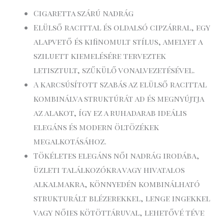
Cigaretta szárú nadrág
Elülső racittal és oldalsó cipzárral, egy
alapvető és kifinomult stílus, amelyet a
sziluett kiemelésére terveztek
letisztult, szűkülő vonalvezetésével.
A karcsúsított szabás az elülső racittal
kombinálva struktúrát ad és megnyújtja
az alakot, így ez a ruhadarab ideális
elegáns és modern öltözékek
megalkotásához.
Tökéletes elegáns női nadrág irodába,
üzleti találkozókra vagy hivatalos
alkalmakra, könnyedén kombinálható
strukturált blézerekkel, lenge ingekkel
vagy nőies kötöttáruval, lehetővé téve