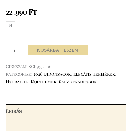
22 .990
Ft
M
KOSÁRBA TESZEM
Cikkszám:
SCP9532-06
Kategóriák:
2026 újdonságok
,
Elegáns termékek
,
Nadrágok
,
Női termék
,
Szövetnadrágok
Leírás
További információk