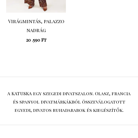
Virágmintás, palazzo
nadrág
20 .590
Ft
A KATUSKA egy szegedi divatszalon. Olasz, francia
és spanyol divatmárkákból összeválogatott
egyedi, divatos ruhadarabok és kiegészítők.