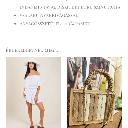
indás mintával díszített ecrü színű ruha
V-alakú nyakkivágással
Anyagösszetétel: 100% pamut
Érdekelhetnek még…
Original
Current
Original
Curre
price
price
price
price
was:
is:
was:
is:
23
16
16
12
.990 Ft.
.793 Ft.
.990 Ft.
.742 Ft.