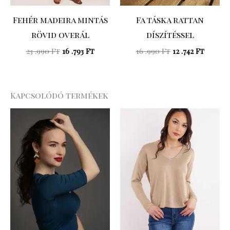
Fehér madeira mintás
Fa táska rattan
rövid overál
díszítéssel
23 .990
Ft
16 .793
Ft
16 .990
Ft
12 .742
Ft
Kapcsolódó termékek
Original
Curre
price
price
was:
is:
16
13
.990 Ft.
.592 Ft.