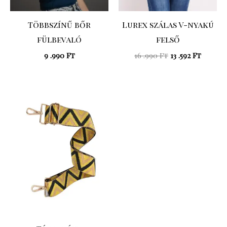
Többszínű bőr
Lurex szálas V-nyakú
fülbevaló
felső
9 .990
Ft
16 .990
Ft
13 .592
Ft