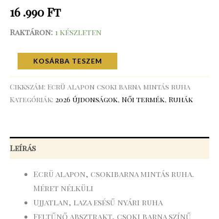
16 .990
Ft
Raktáron:
1 készleten
KOSÁRBA TESZEM
Cikkszám:
Ecrü alapon csoki barna mintás ruha
Kategóriák:
2026 újdonságok
,
Női termék
,
Ruhák
Leírás
Ecrü alapon, csokibarna mintás ruha.
Méret nélküli
Ujjatlan, laza esésű nyári ruha
Feltűnő absztrakt, csoki barna színű