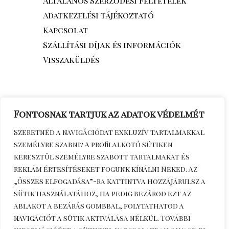
Általános Szerződési Feltételek
Adatkezelési tájékoztató
Kapcsolat
Szállítási díjak és információk
Visszaküldés
Fontosnak tartjuk az adatok védelmét
Szeretnéd a navigációdat exkluzív tartalmakkal
személyre szabni? A profilalkotó sütiken
keresztül személyre szabott tartalmakat és
reklám értesítéseket fogunk kínálni Neked. Az
„Összes elfogadása”-ra kattintva hozzájárulsz a
sütik használatához, ha pedig bezárod ezt az
Érdeklődöm telefonon
+36306270964
ablakot a bezárás gombbal, folytathatod a
navigációt a sütik aktiválása nélkül. További