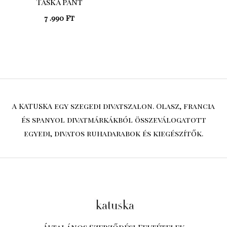
Táska pánt
7 .990
Ft
A KATUSKA egy szegedi divatszalon. Olasz, francia
és spanyol divatmárkákból összeválogatott
egyedi, divatos ruhadarabok és kiegészítők.