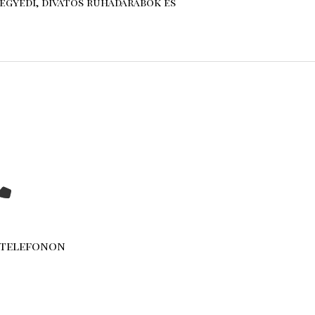
egyedi, divatos ruhadarabok és
 telefonon