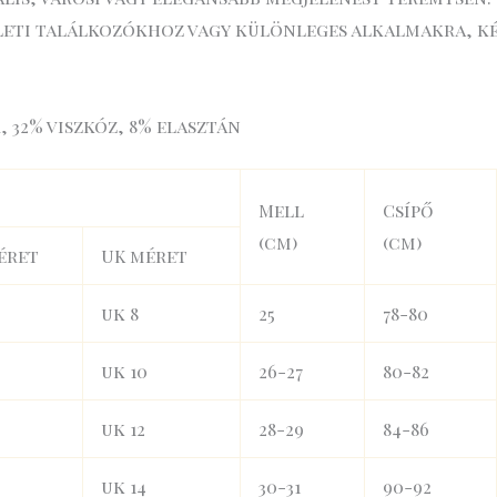
zleti találkozókhoz vagy különleges alkalmakra, ké
 32% viszkóz, 8% elasztán
Mell
Csípő
(cm)
(cm)
éret
UK méret
uk 8
25
78-80
uk 10
26-27
80-82
uk 12
28-29
84-86
uk 14
30-31
90-92