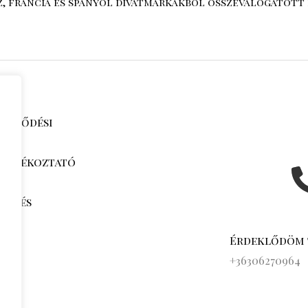
sz, francia és spanyol divatmárkákból összeválogatott 
zerződési
i tájékoztató
jak és
k
Érdeklődöm
s
+36306270964