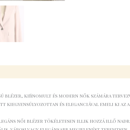
sú blézer, kifinomult és modern nők számára tervez
ett kiegyensúlyozottan és eleganciával emeli ki az
elegáns női blézer tökéletesen illik hozzá illő na
lis, városi vagy elegánsabb megjelenést teremtsen.