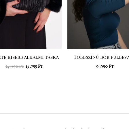
te kisebb alkalmi táska
Többszínű bőr fülbev
27 .590
Ft
13 .795
Ft
9 .990
Ft