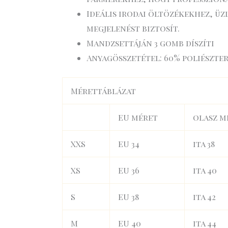
Ideális irodai öltözékekhez, ü
megjelenést biztosít.
Mandzsettáján 3 gomb díszíti
Anyagösszetétel: 60% poliészter,
Mérettáblázat
EU méret
olasz m
XXS
EU 34
ita 38
XS
EU 36
ita 40
S
EU 38
ita 42
M
EU 40
ita 44