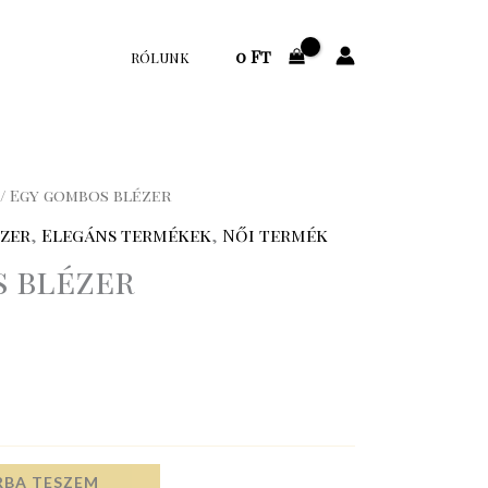
0
Ft
RÓLUNK
/ Egy gombos blézer
zer
,
Elegáns termékek
,
Női termék
 blézer
RBA TESZEM