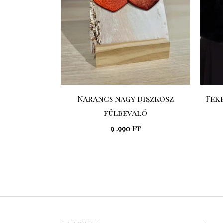
Narancs nagy diszkosz
Feke
fülbevaló
9 .990
Ft