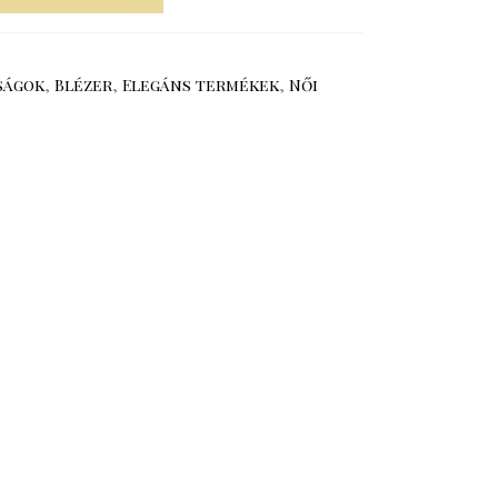
ságok
,
Blézer
,
Elegáns termékek
,
Női