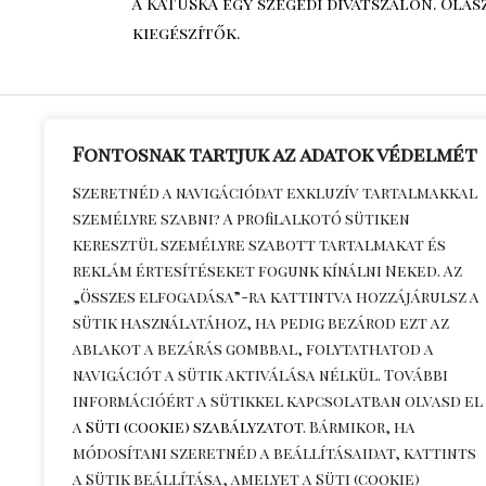
A KATUSKA egy szegedi divatszalon. Ola
kiegészítők.
Fontosnak tartjuk az adatok védelmét
Általános S
Szeretnéd a navigációdat exkluzív tartalmakkal
személyre szabni? A profilalkotó sütiken
Feltételek
keresztül személyre szabott tartalmakat és
Adatkezelés
reklám értesítéseket fogunk kínálni Neked. Az
Kapcsolat
„Összes elfogadása”-ra kattintva hozzájárulsz a
Szállítási dí
sütik használatához, ha pedig bezárod ezt az
ablakot a bezárás gombbal, folytathatod a
információ
navigációt a sütik aktiválása nélkül. További
Visszaküldé
információért a sütikkel kapcsolatban olvasd el
a
Süti (cookie) szabályzatot
. Bármikor, ha
módosítani szeretnéd a beállításaidat, kattints
a
Sütik beállítása
, amelyet a Süti (cookie)