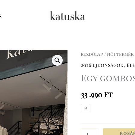
earch
Egy
Kezdőlap
/
Női termék
gombos
2026 újdonságok
,
Blé
blézer
Egy gombos
mennyiség
33 .990
Ft
M
KOSÁ