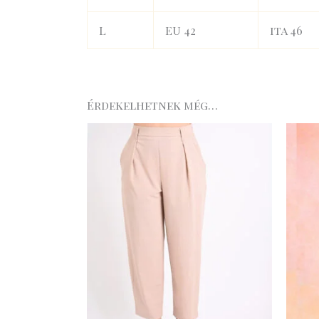
L
EU 42
ita 46
Érdekelhetnek még…