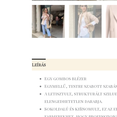
Leírás
További információk
Egy gombos blézer
Egymellű, testre szabott szabá
A letisztult, strukturált szilu
elengedhetetlen darabja.
Sokoldalú és kifinomult, ez az 
farmerekhez, hogy professzioná