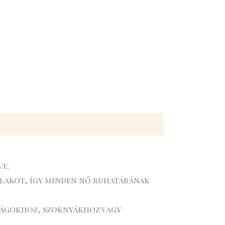
ve.
 alakot, így minden nő ruhatárának
drágokhoz, szoknyákhoz vagy