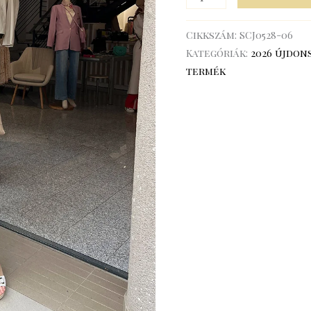
Cikkszám:
SCJ0528-06
Kategóriák:
2026 újdon
termék