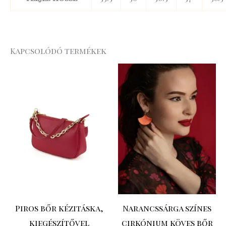
Kapcsolódó termékek
Original
Current
price
price
was:
is:
20
15
.990 Ft.
.743 Ft.
Piros bőr kézitáska,
Narancssárga színes
kiegészítővel
cirkónium köves bőr