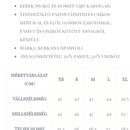
Kerek nyakú és hosszú ujjú kardigán.
Testhezálló fazon vízszintes csíkos
mintával és elöl gombos záródással.
Pamut és viszkóz kötött anyagból
készült.
Márka: Surkana (spanyol)
Anyagösszetétel: 50% pamut, 50% viszkóz
Mérettáblázat
XS
S
M
L
XL
(cm)
Vállszélesség
41
42
43
44
45.5
Mellszélesség
43
45
47
49
52
Teljes hossz
55.5
56
56.5
57
58.5