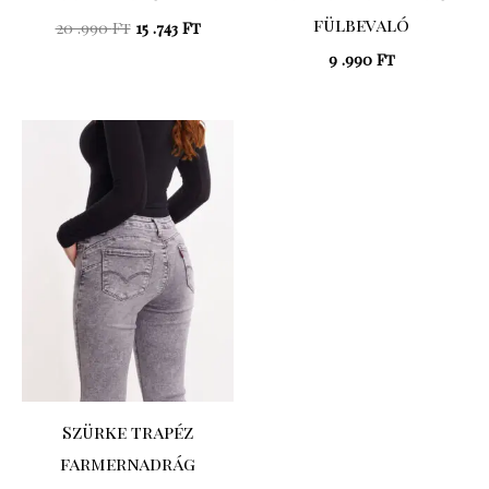
fülbevaló
20 .990
Ft
15 .743
Ft
9 .990
Ft
Original
Current
price
price
was:
is:
23
19
.990 Ft.
.192 Ft.
Szürke trapéz
farmernadrág