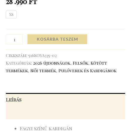
28 .990
Ft
XS
KOSÁRBA TESZEM
Cikkszám:
516SOYA335-02
Kategóriák:
2026 újdonságok
,
Felsők
,
Kötött
termékek
,
Női termék
,
Pulóverek és Kardigánok
Leírás
További információk
Fagyi színű kardigán