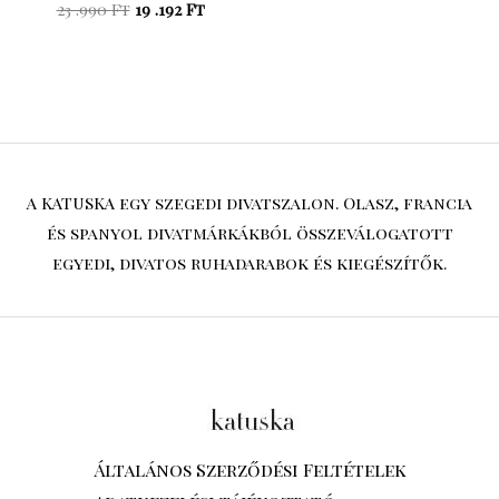
23 .990
Ft
19 .192
Ft
A KATUSKA egy szegedi divatszalon. Olasz, francia
és spanyol divatmárkákból összeválogatott
egyedi, divatos ruhadarabok és kiegészítők.
Általános Szerződési Feltételek