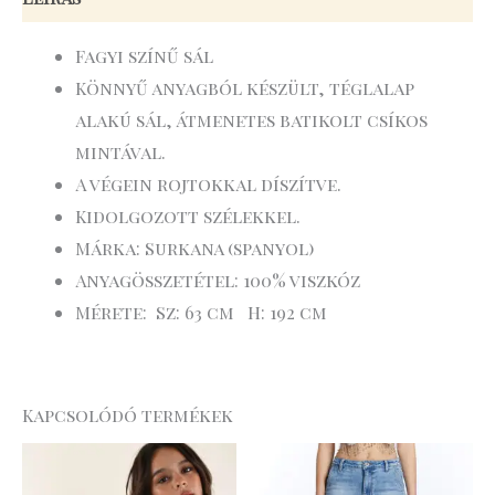
Fagyi színű sál
Könnyű anyagból készült, téglalap
alakú sál, átmenetes batikolt csíkos
mintával.
A végein rojtokkal díszítve.
Kidolgozott szélekkel.
Márka: Surkana (spanyol)
Anyagösszetétel: 100% viszkóz
Mérete: Sz: 63 cm H: 192 cm
Kapcsolódó termékek