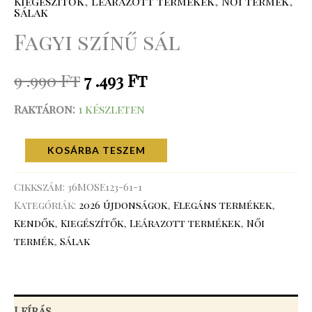
Kiegészítők
,
Leárazott termékek
,
Női termék
,
Sálak
Fagyi színű sál
9 .990
Ft
7 .493
Ft
Raktáron:
1 készleten
KOSÁRBA TESZEM
Cikkszám:
36MOSE123-61-1
Kategóriák:
2026 újdonságok
,
Elegáns termékek
,
Kendők
,
Kiegészítők
,
Leárazott termékek
,
Női
termék
,
Sálak
Leírás