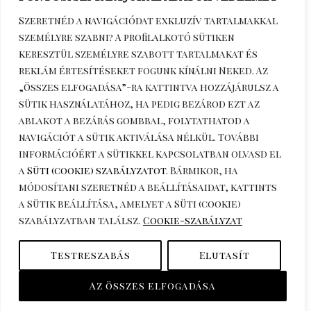
Szeretnéd a navigációdat exkluzív tartalmakkal
személyre szabni? A profilalkotó sütiken
keresztül személyre szabott tartalmakat és
reklám értesítéseket fogunk kínálni Neked. Az
„Összes elfogadása”-ra kattintva hozzájárulsz a
sütik használatához, ha pedig bezárod ezt az
Érdeklődöm telefonon
+36306270964
ablakot a bezárás gombbal, folytathatod a
navigációt a sütik aktiválása nélkül. További
információért a sütikkel kapcsolatban olvasd el
a
Süti (cookie) szabályzatot
. Bármikor, ha
módosítani szeretnéd a beállításaidat, kattints
a
Sütik beállítása
, amelyet a Süti (cookie)
szabályzatban találsz.
Cookie-szabályzat
Copyright © 2026 katuska.hu.
Testreszabás
Elutasít
Powered by katuska.hu.
Az összes elfogadása