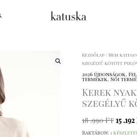
earch
Kerek
Kezdőlap
/
Nem katego
Origi
szegélyű kötött puló
nyakú
price
bézs
2026 újdonságok
,
Fe
termékek
,
Női term
csoki
was:
Kerek nyak
szegélyű
18
kötött
szegélyű k
pulóver
.990 Ft
mennyiség
18 .990
Ft
15 .192
Raktáron:
1 készlete