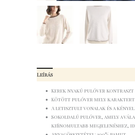
Leírás
Kerek nyakú pulóver kontraszt 
Kötött pulóver mely karaktert 
A letisztult vonalak és a kény
Sokoldalú pulóver, amely a vál
kifinomultabb megjelenéshez, id
Anyagösszetétel: 100% pamut