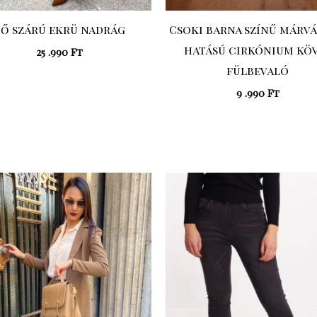
Bő szárú ekrü nadrág
Csoki barna színű márv
hatású cirkónium kö
25 .990
Ft
fülbevaló
9 .990
Ft
Original
Current
Original
C
price
price
price
pr
was:
is:
was:
is:
20
16
17
14
.990 Ft.
.792 Ft.
.990 Ft.
.39