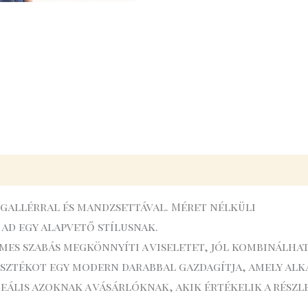
gallérral és mandzsettával. Méret nélküli
ad egy alapvető stílusnak.
elmes szabás megkönnyíti a viseletet, jól kombinál
asztékot egy modern darabbal gazdagítja, amely alk
eális azoknak a vásárlóknak, akik értékelik a részl