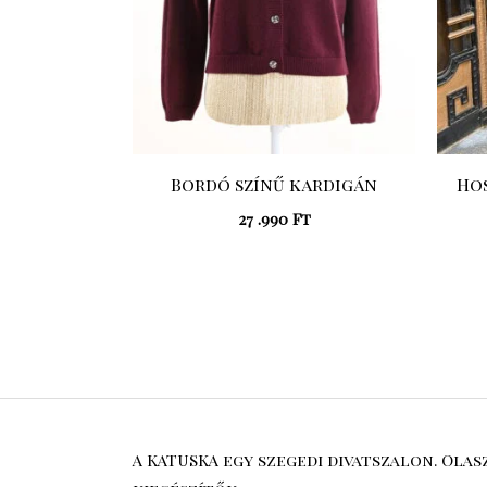
Bordó színű kardigán
Hos
27 .990
Ft
A KATUSKA egy szegedi divatszalon. Ola