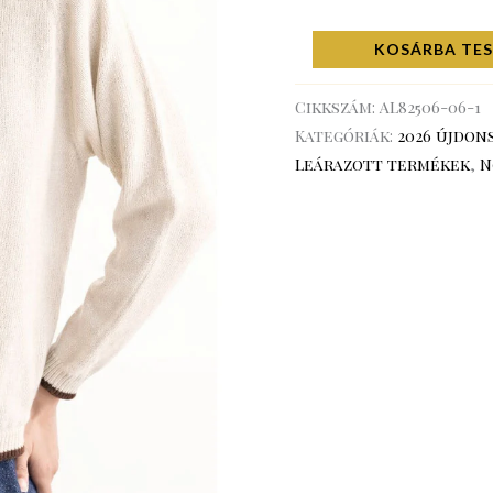
KOSÁRBA TE
Cikkszám:
AL82506-06-1
Kategóriák:
2026 újdon
Leárazott termékek
,
N