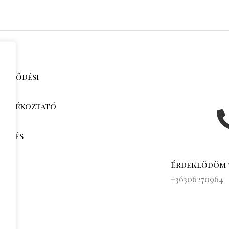
zerződési
i tájékoztató
jak és
k
Érdeklődöm
s
+36306270964