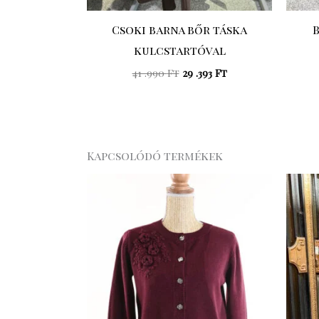
Csoki barna bőr táska
kulcstartóval
41 .990
Ft
29 .393
Ft
Kapcsolódó termékek