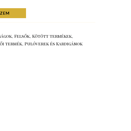
SZEM
ságok
,
Felsők
,
Kötött termékek
,
ői termék
,
Pulóverek és Kardigánok