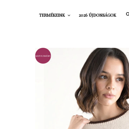
Skip
to
S
TERMÉKEINK
2026 ÚJDONSÁGOK
content
kedvezmény