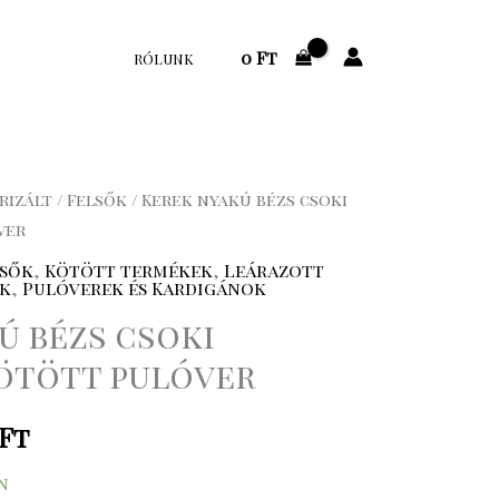
0
Ft
RÓLUNK
rizált
/
Felsők
/ Kerek nyakú bézs csoki
nal
Current
ver
price
lsők
,
Kötött termékek
,
Leárazott
ék
,
Pulóverek és Kardigánok
is:
ú bézs csoki
15
ötött pulóver
.
.192 Ft.
Ft
n