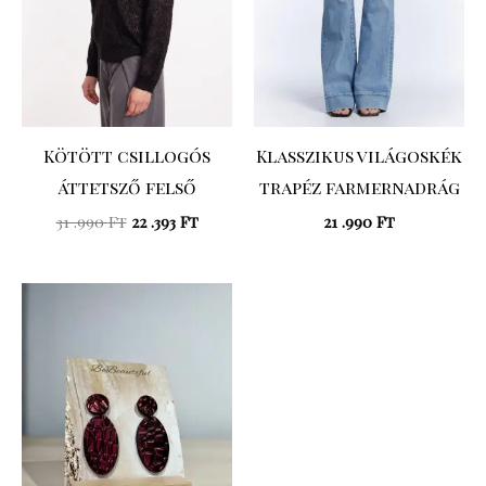
Kötött csillogós
Klasszikus világoskék
áttetsző felső
trapéz farmernadrág
31 .990
Ft
22 .393
Ft
21 .990
Ft