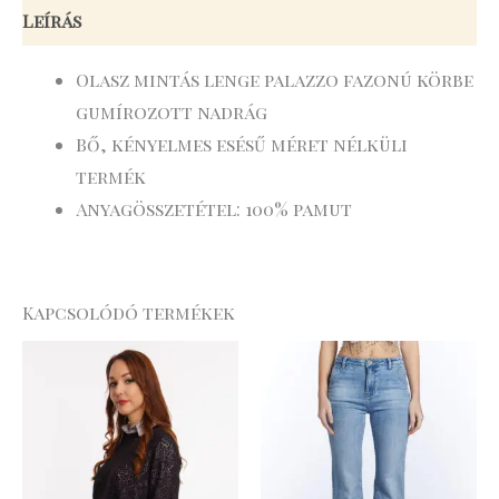
Leírás
Olasz mintás lenge palazzo fazonú körbe
gumírozott nadrág
Bő, kényelmes esésű méret nélküli
termék
Anyagösszetétel: 100% pamut
Kapcsolódó termékek
Original
Current
price
price
was:
is:
31
22
.990 Ft.
.393 Ft.