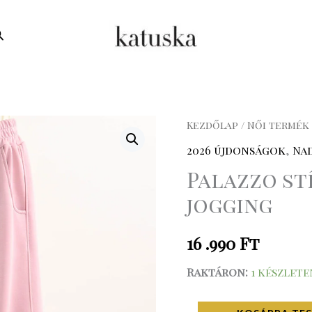
earch
Palazzo
Kezdőlap
/
Női termék
stílusú
2026 újdonságok
,
Na
rózsaszín
Palazzo st
jogging
jogging
mennyiség
16 .990
Ft
Raktáron:
1 készlete