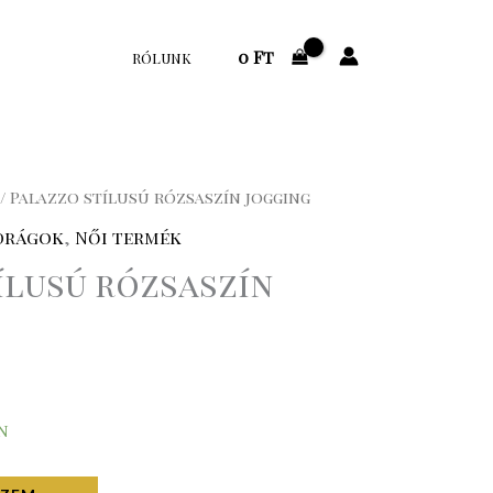
0
Ft
RÓLUNK
/ Palazzo stílusú rózsaszín jogging
drágok
,
Női termék
ílusú rózsaszín
n