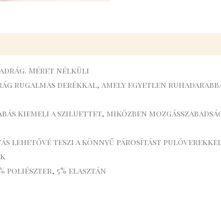
nadrág. Méret nélküli
rág rugalmas derékkal, amely egyetlen ruhadarabba
abás kiemeli a sziluettet, miközben mozgásszabadságo
tás lehetővé teszi a könnyű párosítást pulóverekke
ik
% poliészter, 5% elasztán