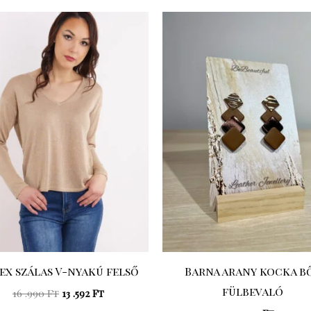
Original
Current
price
price
was:
is:
16
13
.990 Ft.
.592 Ft.
ex szálas V-nyakú felső
Barna arany kocka b
fülbevaló
16 .990
Ft
13 .592
Ft