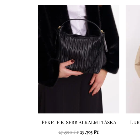
Original
Current
price
price
was:
is:
27
13
.590 Ft.
.795 Ft.
Fekete kisebb alkalmi táska
Lur
27 .590
Ft
13 .795
Ft