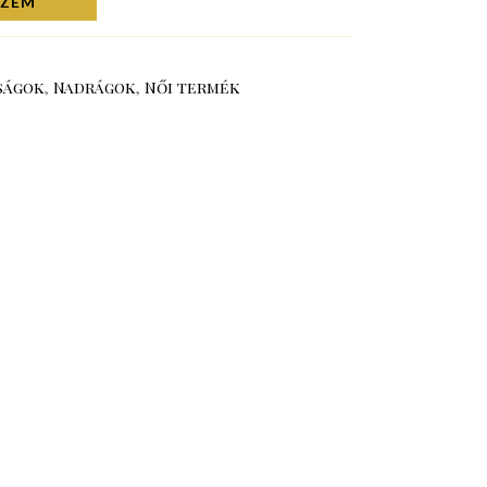
SZEM
ságok
,
Nadrágok
,
Női termék