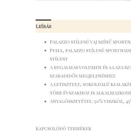
Leírás
Palazzo stílusú vaj színű sport
Puha, palazzo stílusú sportnad
stílust
A rugalmas volumen és a laza sz
szabadidős megjelenéshez
A letisztult, sokoldalú kialakí
több évszakhoz is alkalmazkod
Anyagösszetétel: 50% viszkóz, 45
Kapcsolódó termékek