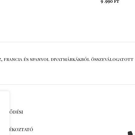
9 .990
Ft
sz, francia és spanyol divatmárkákból összeválogatott 
zerződési
i tájékoztató