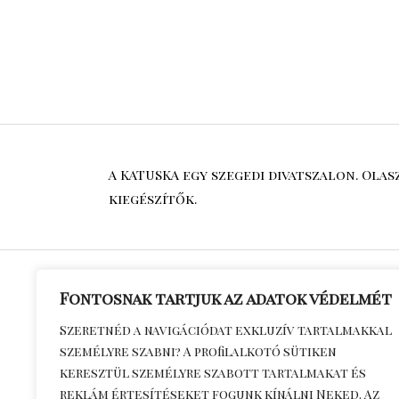
A KATUSKA egy szegedi divatszalon. Ola
kiegészítők.
Fontosnak tartjuk az adatok védelmét
Általános S
Szeretnéd a navigációdat exkluzív tartalmakkal
személyre szabni? A profilalkotó sütiken
Feltételek
keresztül személyre szabott tartalmakat és
Adatkezelés
reklám értesítéseket fogunk kínálni Neked. Az