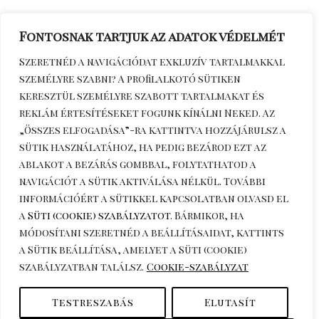
Fontosnak tartjuk az adatok védelmét
Szeretnéd a navigációdat exkluzív tartalmakkal
személyre szabni? A profilalkotó sütiken
keresztül személyre szabott tartalmakat és
reklám értesítéseket fogunk kínálni Neked. Az
„Összes elfogadása”-ra kattintva hozzájárulsz a
sütik használatához, ha pedig bezárod ezt az
Érdeklődöm telefonon
+36306270964
ablakot a bezárás gombbal, folytathatod a
navigációt a sütik aktiválása nélkül. További
információért a sütikkel kapcsolatban olvasd el
a
Süti (cookie) szabályzatot
. Bármikor, ha
módosítani szeretnéd a beállításaidat, kattints
a
Sütik beállítása
, amelyet a Süti (cookie)
szabályzatban találsz.
Cookie-szabályzat
Copyright © 2026 katuska.hu.
Testreszabás
Elutasít