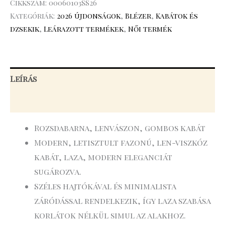
Cikkszám:
00060103SS26
Kategóriák:
2026 újdonságok
,
Blézer
,
Kabátok és
dzsekik
,
Leárazott termékek
,
Női termék
Leírás
További információk
Rozsdabarna, lenvászon, gombos kabát
Modern, letisztult fazonú, len-viszkóz
kabát, laza, modern eleganciát
sugározva.
Széles hajtókával és minimalista
záródással rendelkezik, így laza szabása
korlátok nélkül simul az alakhoz.