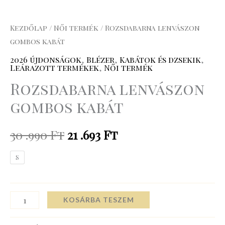
Kezdőlap
/
Női termék
/ Rozsdabarna lenvászon
gombos kabát
2026 újdonságok
,
Blézer
,
Kabátok és dzsekik
,
Leárazott termékek
,
Női termék
Rozsdabarna lenvászon
gombos kabát
30 .990
Ft
21 .693
Ft
S
KOSÁRBA TESZEM