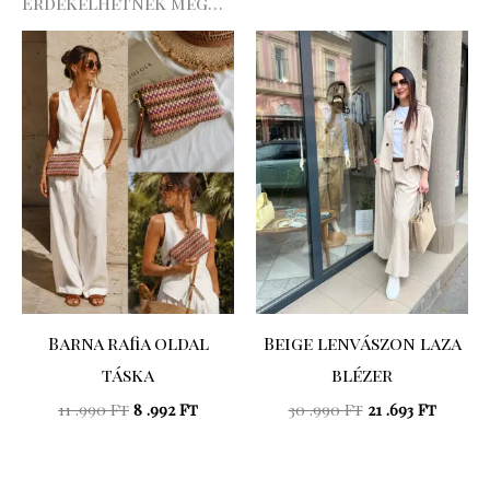
Érdekelhetnek még…
Original
Current
Original
Curre
price
price
price
price
was:
is:
was:
is:
11
8
30
21
.990 Ft.
.992 Ft.
.990 Ft.
.693 Ft.
Barna rafia oldal
Beige lenvászon laza
táska
blézer
11 .990
Ft
8 .992
Ft
30 .990
Ft
21 .693
Ft