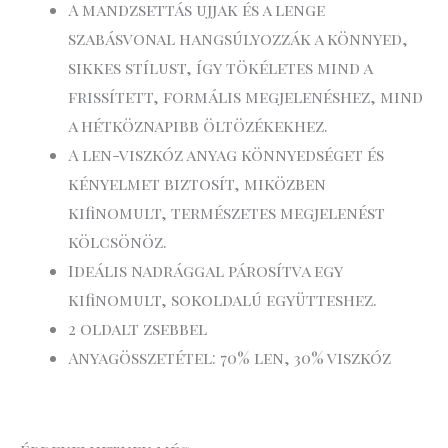
A mandzsettás ujjak és a lenge
szabásvonal hangsúlyozzák a könnyed,
sikkes stílust, így tökéletes mind a
frissített, formális megjelenéshez, mind
a hétköznapibb öltözékekhez.
A len-viszkóz anyag könnyedséget és
kényelmet biztosít, miközben
kifinomult, természetes megjelenést
kölcsönöz.
Ideális nadrággal párosítva egy
kifinomult, sokoldalú együtteshez.
2 oldalt zsebbel
Anyagösszetétel: 70% len, 30% viszkóz