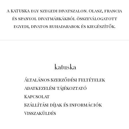
A KATUSKA egy szegedi divatszalon. Olasz, francia
és spanyol divatmárkákból összeválogatott
egyedi, divatos ruhadarabok és kiegészítők.
Általános Szerződési Feltételek
Adatkezelési tájékoztató
Kapcsolat
Szállítási díjak és információk
Visszaküldés