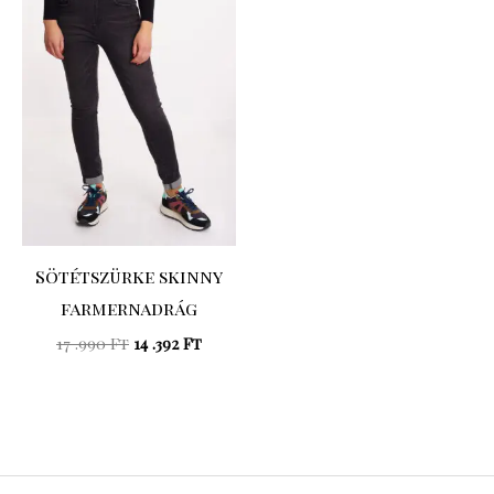
was:
is:
17
14
.990 Ft.
.392 Ft.
Sötétszürke skinny
farmernadrág
17 .990
Ft
14 .392
Ft