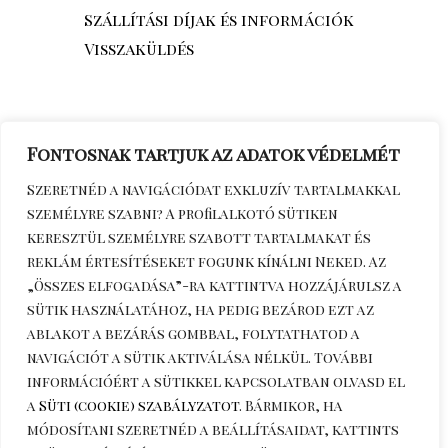
Szállítási díjak és információk
Visszaküldés
Fontosnak tartjuk az adatok védelmét
Szeretnéd a navigációdat exkluzív tartalmakkal
személyre szabni? A profilalkotó sütiken
keresztül személyre szabott tartalmakat és
reklám értesítéseket fogunk kínálni Neked. Az
„Összes elfogadása”-ra kattintva hozzájárulsz a
sütik használatához, ha pedig bezárod ezt az
Érdeklődöm telefonon
+36306270964
ablakot a bezárás gombbal, folytathatod a
navigációt a sütik aktiválása nélkül. További
információért a sütikkel kapcsolatban olvasd el
a
Süti (cookie) szabályzatot
. Bármikor, ha
módosítani szeretnéd a beállításaidat, kattints