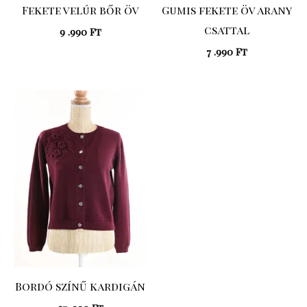
Fekete velúr bőr öv
Gumis fekete öv arany
csattal
9 .990
Ft
7 .990
Ft
Bordó színű kardigán