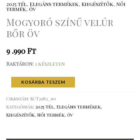
2025 tél
,
Elegáns termékek
,
Kiegészítők
,
Női
termék
,
öv
Mogyoró színű velúr
bőr öv
9 .990
Ft
Raktáron:
1 készleten
KOSÁRBA TESZEM
Cikkszám:
KCT3982_90
Kategóriák:
2025 tél
,
Elegáns termékek
,
Kiegészítők
,
Női termék
,
öv