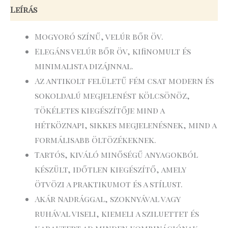
Leírás
Mogyoró színű, velúr bőr öv.
Elegáns velúr bőr öv, kifinomult és
minimalista dizájnnal.
Az antikolt felületű fém csat modern és
sokoldalú megjelenést kölcsönöz,
tökéletes kiegészítője mind a
hétköznapi, sikkes megjelenésnek, mind a
formálisabb öltözékeknek.
Tartós, kiváló minőségű anyagokból
készült, időtlen kiegészítő, amely
ötvözi a praktikumot és a stílust.
Akár nadrággal, szoknyával vagy
ruhával viseli, kiemeli a sziluettet és