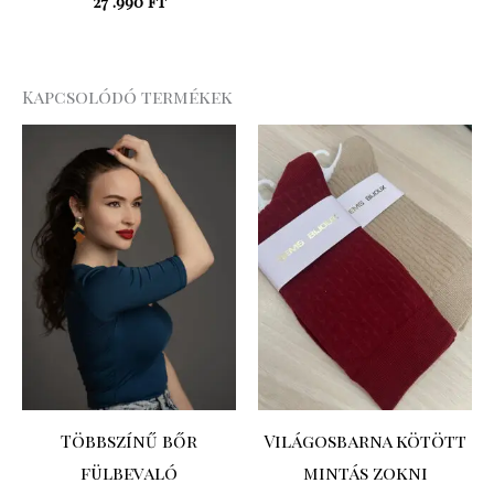
27 .990
Ft
Kapcsolódó termékek
Többszínű bőr
Világosbarna kötött
fülbevaló
mintás zokni