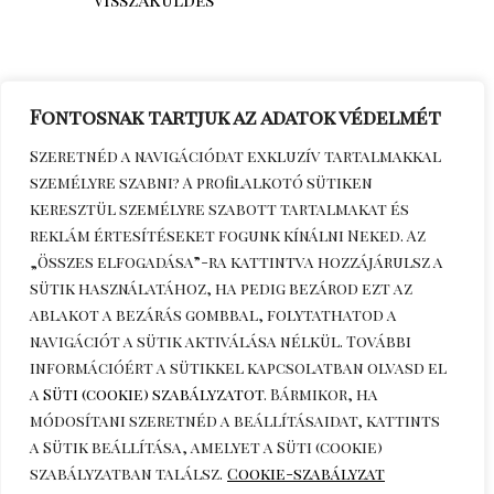
Fontosnak tartjuk az adatok védelmét
Szeretnéd a navigációdat exkluzív tartalmakkal
személyre szabni? A profilalkotó sütiken
keresztül személyre szabott tartalmakat és
reklám értesítéseket fogunk kínálni Neked. Az
„Összes elfogadása”-ra kattintva hozzájárulsz a
sütik használatához, ha pedig bezárod ezt az
Érdeklődöm telefonon
+36306270964
ablakot a bezárás gombbal, folytathatod a
navigációt a sütik aktiválása nélkül. További
információért a sütikkel kapcsolatban olvasd el
a
Süti (cookie) szabályzatot
. Bármikor, ha
módosítani szeretnéd a beállításaidat, kattints
a
Sütik beállítása
, amelyet a Süti (cookie)
szabályzatban találsz.
Cookie-szabályzat