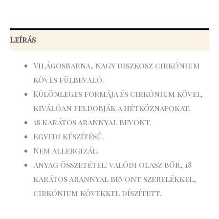
Leírás
Világosbarna, nagy diszkosz cirkónium
köves fülbevaló.
Különleges formája és cirkónium kövei,
kiválóan feldobják a hétköznapokat.
18 karátos arannyal bevont.
Egyedi készítésű.
Nem allergizál.
Anyag összetétel: valódi olasz bőr, 18
karátos arannyal bevont szerelékkel,
cirkónium kövekkel díszített.