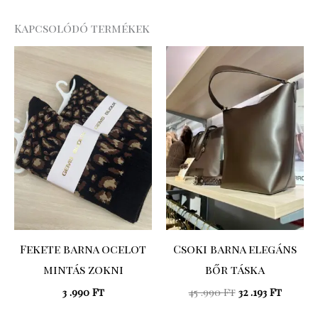
Kapcsolódó termékek
Original
Curre
price
price
was:
is:
45
32
.990 Ft.
.193 Ft.
Fekete barna ocelot
Csoki barna elegáns
mintás zokni
bőr táska
3 .990
Ft
45 .990
Ft
32 .193
Ft