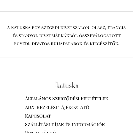
A KATUSKA egy szegedi divatszalon. Olasz, francia
és spanyol divatmárkákból összeválogatott
egyedi, divatos ruhadarabok és kiegészítők.
Általános Szerződési Feltételek
Adatkezelési tájékoztató
Kapcsolat
Szállítási díjak és információk
Visszaküldés