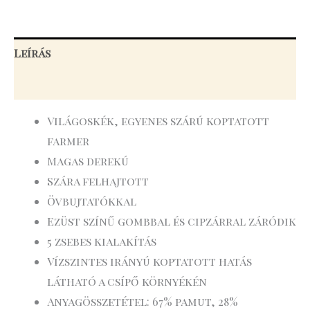
Leírás
További információk
Világoskék, egyenes szárú koptatott
farmer
Magas derekú
Szára felhajtott
Övbujtatókkal
Ezüst színű gombbal és cipzárral záródik
5 zsebes kialakítás
Vízszintes irányú koptatott hatás
látható a csípő környékén
Anyagösszetétel: 67% pamut, 28%