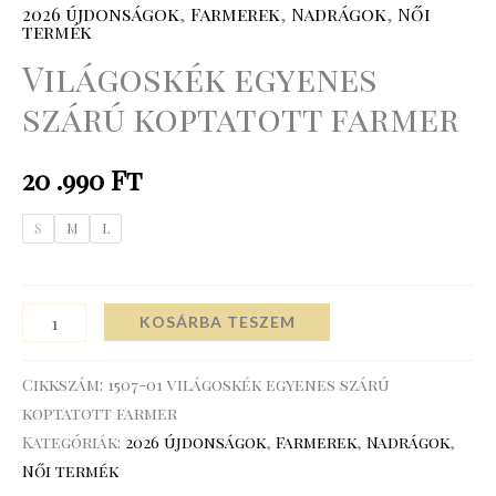
2026 újdonságok
,
Farmerek
,
Nadrágok
,
Női
termék
Világoskék egyenes
szárú koptatott farmer
20 .990
Ft
S
M
L
KOSÁRBA TESZEM
Cikkszám:
1507-01 világoskék egyenes szárú
koptatott farmer
Kategóriák:
2026 újdonságok
,
Farmerek
,
Nadrágok
,
Női termék