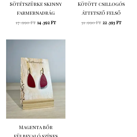
Sötétszürke skinny
Kötött csillogós
farmernadrág
áttetsző felső
17 .990
Ft
14 .392
Ft
31 .990
Ft
22 .393
Ft
Magenta bőr
fülbevaló színes