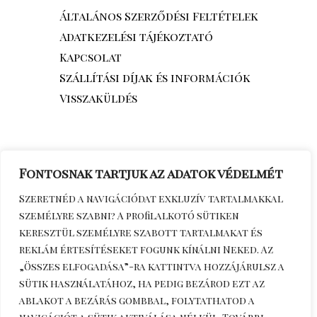
Általános Szerződési Feltételek
Adatkezelési tájékoztató
Kapcsolat
Szállítási díjak és információk
Visszaküldés
Fontosnak tartjuk az adatok védelmét
Szeretnéd a navigációdat exkluzív tartalmakkal
személyre szabni? A profilalkotó sütiken
keresztül személyre szabott tartalmakat és
reklám értesítéseket fogunk kínálni Neked. Az
„Összes elfogadása”-ra kattintva hozzájárulsz a
sütik használatához, ha pedig bezárod ezt az
Érdeklődöm telefonon
+36306270964
ablakot a bezárás gombbal, folytathatod a