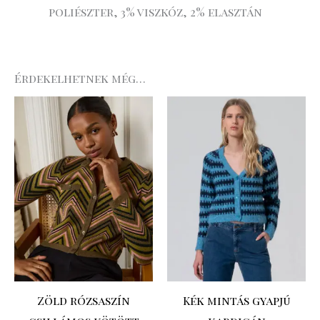
poliészter, 3% viszkóz, 2% elasztán
Érdekelhetnek még…
Original
Current
price
price
was:
is:
39
31
.990 Ft.
.992 Ft.
Zöld rózsaszín
Kék mintás gyapjú