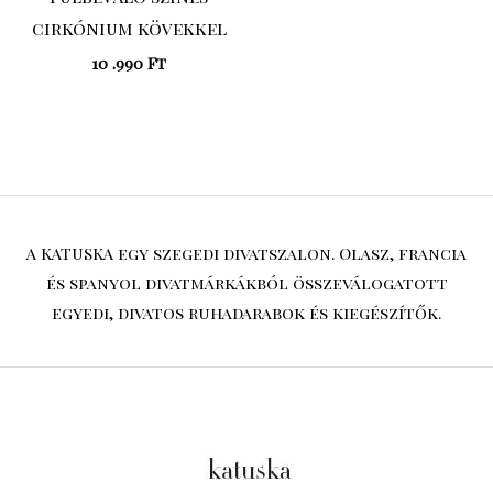
cirkónium kövekkel
10 .990
Ft
A KATUSKA egy szegedi divatszalon. Olasz, francia
és spanyol divatmárkákból összeválogatott
egyedi, divatos ruhadarabok és kiegészítők.