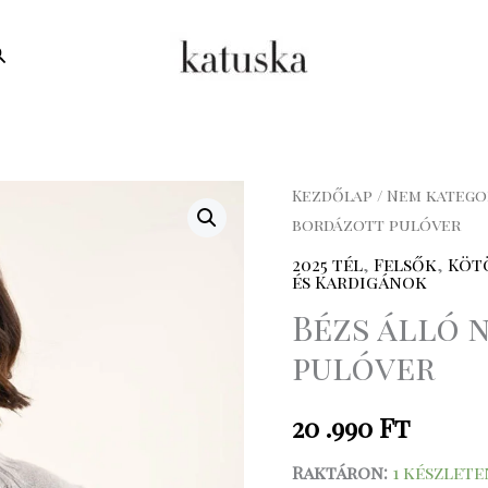
earch
Bézs
Kezdőlap
/
Nem katego
bordázott pulóver
álló
nyakú
2025 tél
,
Felsők
,
Köt
és Kardigánok
bordázott
Bézs álló 
pulóver
mennyiség
pulóver
20 .990
Ft
Raktáron:
1 készlete