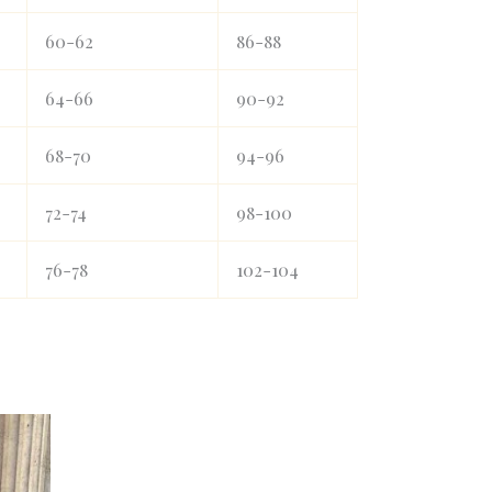
60-62
86-88
64-66
90-92
68-70
94-96
72-74
98-100
76-78
102-104
urrent
ice