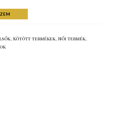
SZEM
lsők
,
Kötött termékek
,
Női termék
,
nok