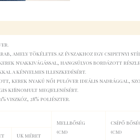
ver.
b, amely tökéletes az évszakhoz egy csipetnyi stíl
kerek nyakkivágással, hangsúlyos bordázott részlet
al a kényelmes illeszkedésért.
tt, kerek nyakú női pulóver ideális nadrággal, szo
gis kifinomult megjelenésért.
1% viszkóz, 28% poliészter.
Mellbőség
Csípő bősé
(cm)
(cm)
et
UK méret