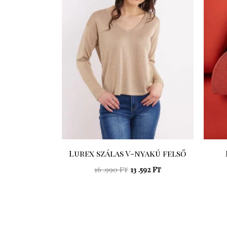
.990 Ft.
.592 Ft.
Lurex szálas V-nyakú felső
16 .990
Ft
13 .592
Ft