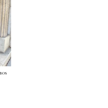
92 Ft.
bos