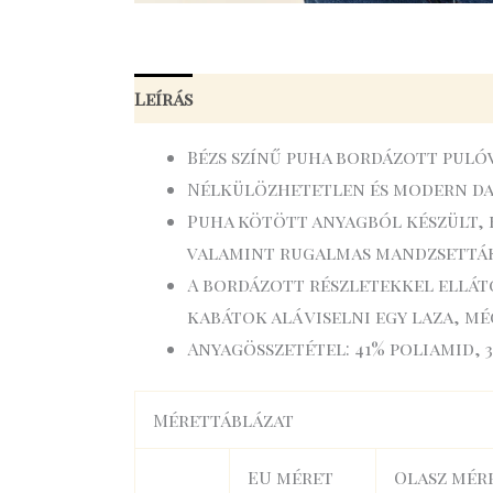
Leírás
Bézs színű puha bordázott puló
Nélkülözhetetlen és modern dara
Puha kötött anyagból készült, 
valamint rugalmas mandzsettákk
A bordázott részletekkel elláto
kabátok alá viselni egy laza, mé
Anyagösszetétel: 41% poliamid, 3
Mérettáblázat
EU méret
Olasz mér