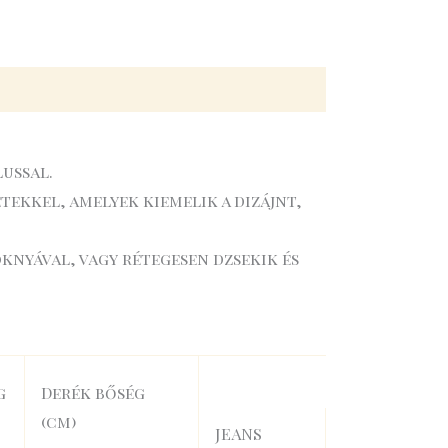
ussal.
ekkel, amelyek kiemelik a dizájnt,
knyával, vagy rétegesen dzsekik és
g
Derék bőség
(cm)
JEANS