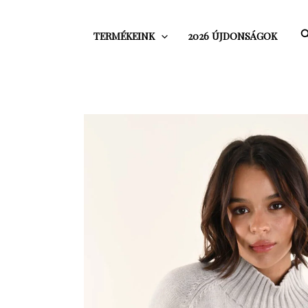
Skip
to
S
TERMÉKEINK
2026 ÚJDONSÁGOK
content