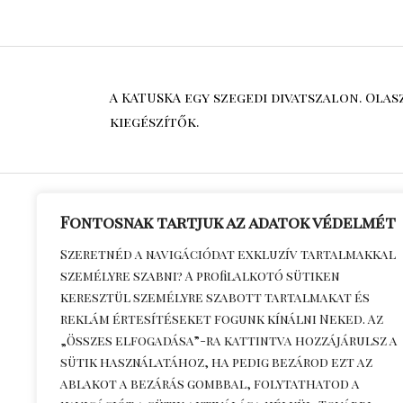
A KATUSKA egy szegedi divatszalon. Ola
kiegészítők.
Fontosnak tartjuk az adatok védelmét
Általános S
Szeretnéd a navigációdat exkluzív tartalmakkal
személyre szabni? A profilalkotó sütiken
Feltételek
keresztül személyre szabott tartalmakat és
Adatkezelés
reklám értesítéseket fogunk kínálni Neked. Az
Kapcsolat
„Összes elfogadása”-ra kattintva hozzájárulsz a
Szállítási dí
sütik használatához, ha pedig bezárod ezt az
ablakot a bezárás gombbal, folytathatod a
információ