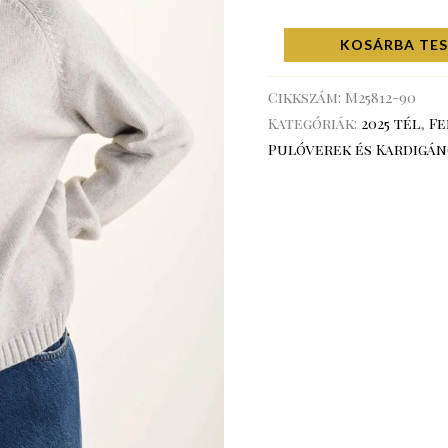
KOSÁRBA TE
Cikkszám:
M25812-90
Kategóriák:
2025 tél
,
Fe
Pulóverek és Kardigá