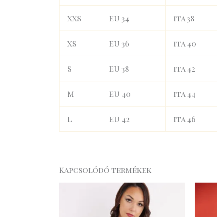
XXS
EU 34
ita 38
XS
EU 36
ita 40
S
EU 38
ita 42
M
EU 40
ita 44
L
EU 42
ita 46
Kapcsolódó termékek
Original
Current
price
price
was:
is:
16
13