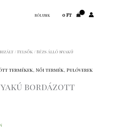
0
Ft
RÓLUNK
rizált
/
Felsők
/ Bézs álló nyakú
ött termékek
,
Női termék
,
Pulóverek
nyakú bordázott
n