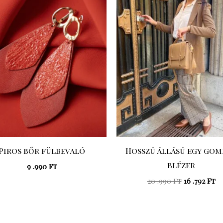
.990 Ft.
.7
Piros bőr fülbevaló
Hosszú állású egy gom
blézer
9 .990
Ft
20 .990
Ft
16 .792
Ft