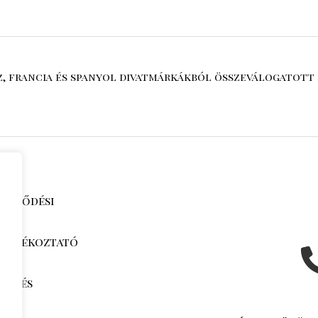
sz, francia és spanyol divatmárkákból összeválogatott 
zerződési
i tájékoztató
jak és
k