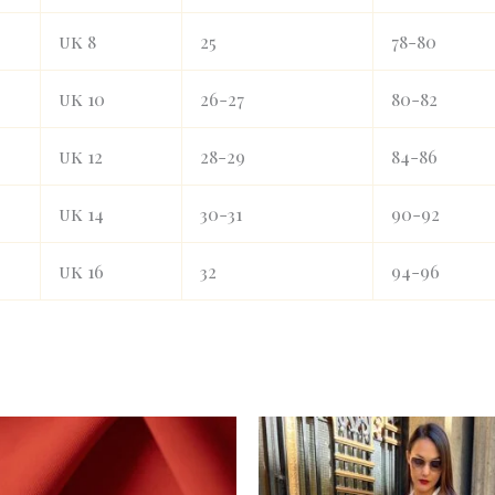
uk 8
25
78-80
uk 10
26-27
80-82
uk 12
28-29
84-86
uk 14
30-31
90-92
uk 16
32
94-96
Original
C
price
pr
was:
is:
20
16