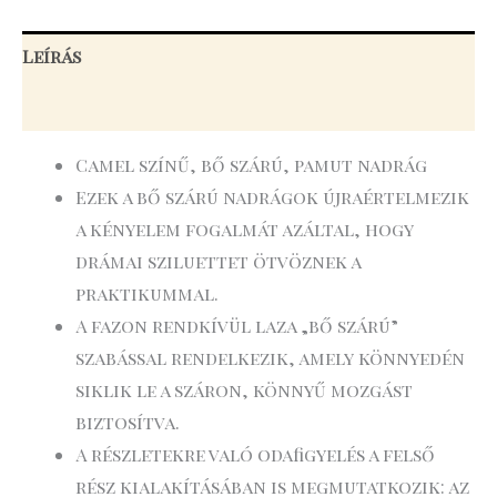
Leírás
További információk
Camel színű, bő szárú, pamut nadrág
Ezek a bő szárú nadrágok újraértelmezik
a kényelem fogalmát azáltal, hogy
drámai sziluettet ötvöznek a
praktikummal.
A fazon rendkívül laza „bő szárú”
szabással rendelkezik, amely könnyedén
siklik le a száron, könnyű mozgást
biztosítva.
A részletekre való odafigyelés a felső
rész kialakításában is megmutatkozik: az