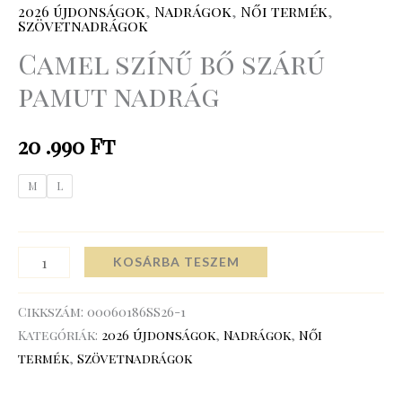
2026 újdonságok
,
Nadrágok
,
Női termék
,
Szövetnadrágok
Camel színű bő szárú
pamut nadrág
20 .990
Ft
M
L
KOSÁRBA TESZEM
Cikkszám:
00060186SS26-1
Kategóriák:
2026 újdonságok
,
Nadrágok
,
Női
termék
,
Szövetnadrágok