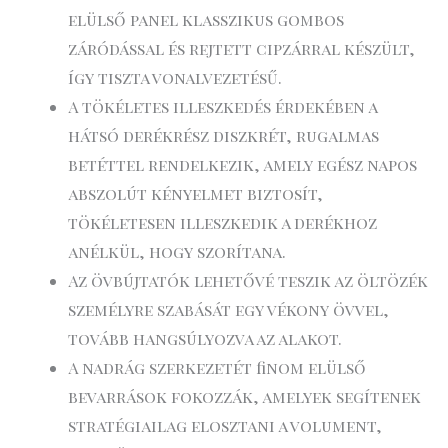
elülső panel klasszikus gombos
záródással és rejtett cipzárral készült,
így tiszta vonalvezetésű.
A tökéletes illeszkedés érdekében a
hátsó derékrész diszkrét, rugalmas
betéttel rendelkezik, amely egész napos
abszolút kényelmet biztosít,
tökéletesen illeszkedik a derékhoz
anélkül, hogy szorítana.
Az övbújtatók lehetővé teszik az öltözék
személyre szabását egy vékony övvel,
tovább hangsúlyozva az alakot.
A nadrág szerkezetét finom elülső
bevarrások fokozzák, amelyek segítenek
stratégiailag elosztani a volument,