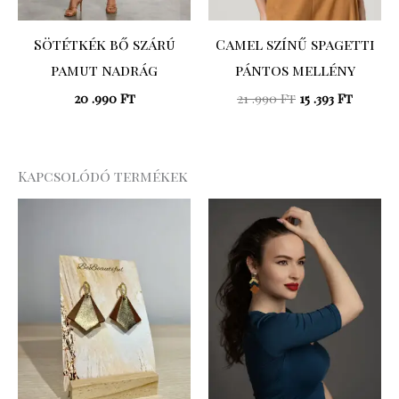
Sötétkék bő szárú
Camel színű spagetti
pamut nadrág
pántos mellény
20 .990
Ft
21 .990
Ft
15 .393
Ft
Kapcsolódó termékek