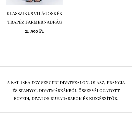
Klasszikus világoskék
trapéz farmernadrág
21 .990
Ft
A KATUSKA egy szegedi divatszalon. Olasz, francia
és spanyol divatmárkákból összeválogatott
egyedi, divatos ruhadarabok és kiegészítők.