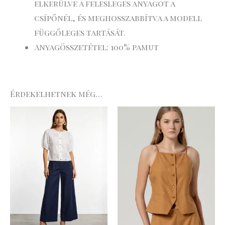
elkerülve a felesleges anyagot a
csípőnél, és meghosszabbítva a modell
függőleges tartását.
Anyagösszetétel: 100% pamut
Érdekelhetnek még…
Original
Curre
price
price
was:
is:
21
15
.990 Ft.
.393 Ft.