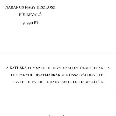
Narancs nagy diszkosz
fülbevaló
9 .990
Ft
A KATUSKA egy szegedi divatszalon. Olasz, francia
és spanyol divatmárkákból összeválogatott
egyedi, divatos ruhadarabok és kiegészítők.