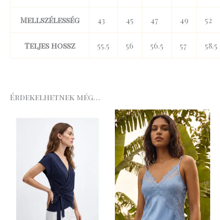
Mellszélesség
43
45
47
49
52
Teljes hossz
55.5
56
56.5
57
58.5
Érdekelhetnek még…
Original
Curre
price
price
was:
is:
18
14
.990 Ft.
.242 Ft.