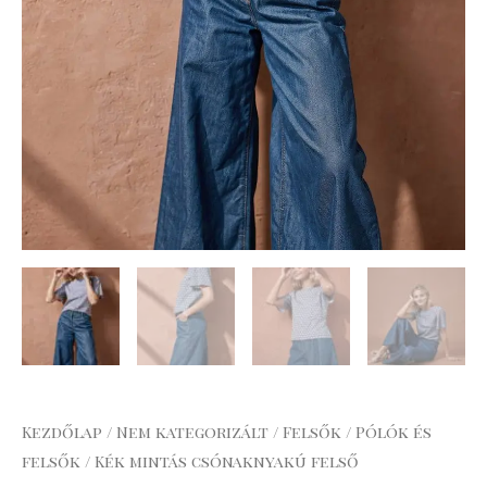
Kezdőlap
/
Nem kategorizált
/
Felsők
/
Pólók és
felsők
/ Kék mintás csónaknyakú felső