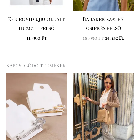
Kék rövid ujjú oldalt
Babakék szatén
húzott felső
csipkés felső
11 .990
Ft
18 .990
Ft
14 .242
Ft
Kapcsolódó termékek
Original
Curre
price
price
was:
is:
20
16
.990 Ft.
.792 Ft.