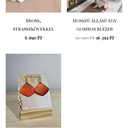
Bross,
Hosszú állású egy
strasszkövekkel
gombos blézer
6 .690
Ft
20 .990
Ft
16 .792
Ft