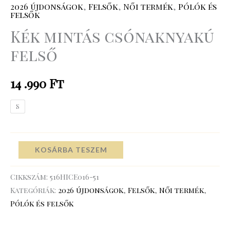
2026 újdonságok
,
Felsők
,
Női termék
,
Pólók és
felsők
Kék mintás csónaknyakú
felső
14 .990
Ft
S
KOSÁRBA TESZEM
Cikkszám:
516HICE016-51
Kategóriák:
2026 újdonságok
,
Felsők
,
Női termék
,
Pólók és felsők