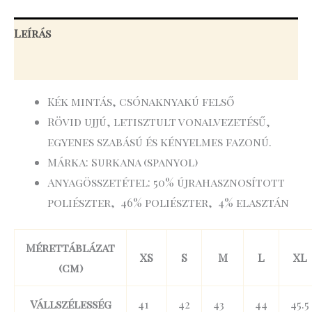
Leírás
További információk
Kék mintás, csónaknyakú felső
Rövid ujjú, letisztult vonalvezetésű,
egyenes szabású és kényelmes fazonú.
Márka: Surkana (spanyol)
Anyagösszetétel: 50% újrahasznosított
poliészter, 46% poliészter, 4% elasztán
Mérettáblázat
XS
S
M
L
XL
(cm)
Vállszélesség
41
42
43
44
45.5