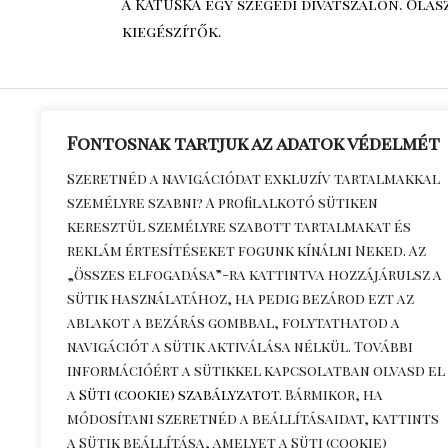
A KATUSKA egy szegedi divatszalon. Ola
kiegészítők.
Fontosnak tartjuk az adatok védelmét
Általános S
Szeretnéd a navigációdat exkluzív tartalmakkal
személyre szabni? A profilalkotó sütiken
Feltételek
keresztül személyre szabott tartalmakat és
Adatkezelés
reklám értesítéseket fogunk kínálni Neked. Az
Kapcsolat
„Összes elfogadása”-ra kattintva hozzájárulsz a
Szállítási dí
sütik használatához, ha pedig bezárod ezt az
ablakot a bezárás gombbal, folytathatod a
információ
navigációt a sütik aktiválása nélkül. További
Visszaküldé
információért a sütikkel kapcsolatban olvasd el
a
Süti (cookie) szabályzatot
. Bármikor, ha
módosítani szeretnéd a beállításaidat, kattints
a
Sütik beállítása
, amelyet a Süti (cookie)