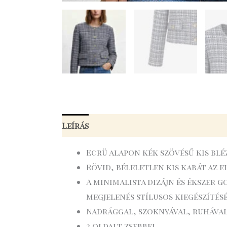
Leírás
További információk
Ecrü alapon kék szövésű kis blé
Rövid, béleletlen kis kabát az e
A minimalista dizájn és ékszer 
megjelenés stílusos kiegészítés
Nadrággal, szoknyával, ruháva
2 oldalt zsebbel