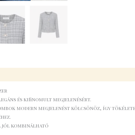
zer
legáns és kifinomult megjelenésért.
gombok modern megjelenést kölcsönöz, így tökéletes
éhez.
l jól kombinálható