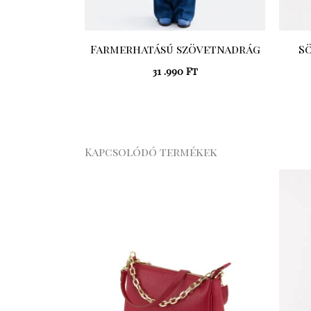
Farmerhatású szövetnadrág
S
31 .990
Ft
Kapcsolódó termékek
Original
Current
price
price
was:
is:
20
15
.990 Ft.
.743 Ft.