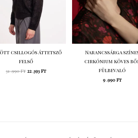
ött csillogós áttetsző
Narancssárga színe
felső
cirkónium köves bő
fülbevaló
31 .990
Ft
22 .393
Ft
9 .990
Ft