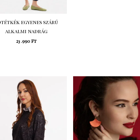
ötétkék egyenes szárú
alkalmi nadrág
23 .990
Ft
Original
Current
price
price
was:
is:
31
22
.990 Ft.
.393 Ft.