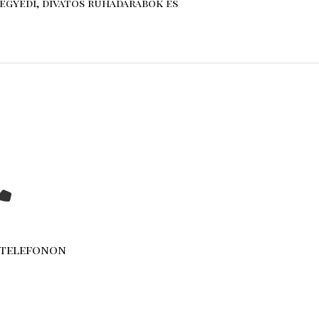
egyedi, divatos ruhadarabok és
 telefonon