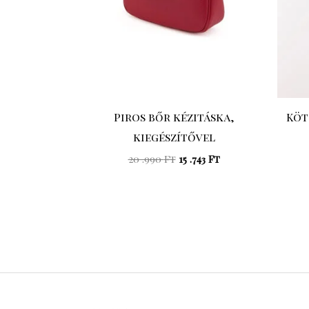
Piros bőr kézitáska,
Köt
kiegészítővel
20 .990
Ft
15 .743
Ft