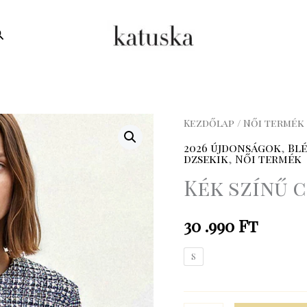
earch
Kék
Kezdőlap
/
Női termék
színű
2026 újdonságok
,
Blé
dzsekik
,
Női termék
chanel
Kék színű 
blézer
mennyiség
30 .990
Ft
S