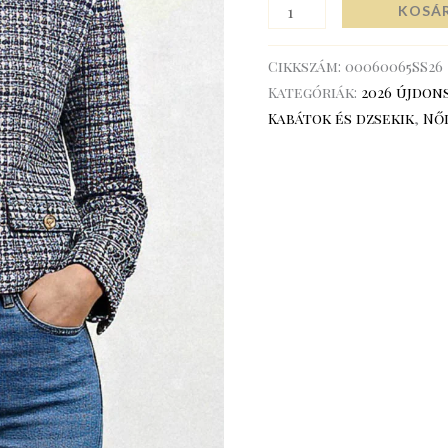
KOSÁ
Cikkszám:
00060065SS26
Kategóriák:
2026 újdon
Kabátok és dzsekik
,
Nő