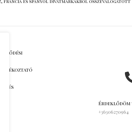
sz, francia és spanyol divatmárkákból összeválogatott 
zerződési
i tájékoztató
jak és
k
Érdeklődöm
s
+36306270964