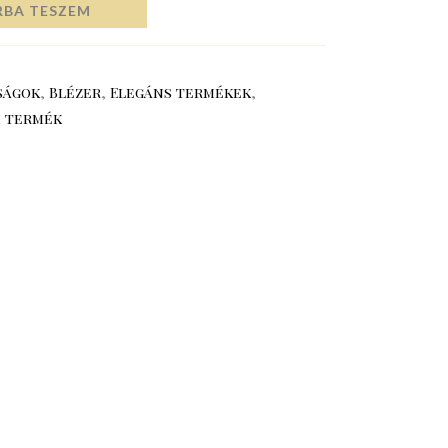
RBA TESZEM
ságok
,
Blézer
,
Elegáns termékek
,
i termék