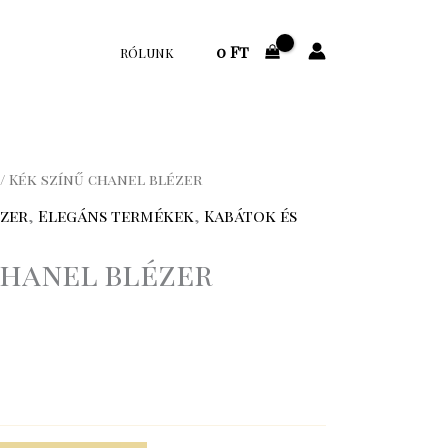
0
Ft
RÓLUNK
/ Kék színű chanel blézer
zer
,
Elegáns termékek
,
Kabátok és
chanel blézer