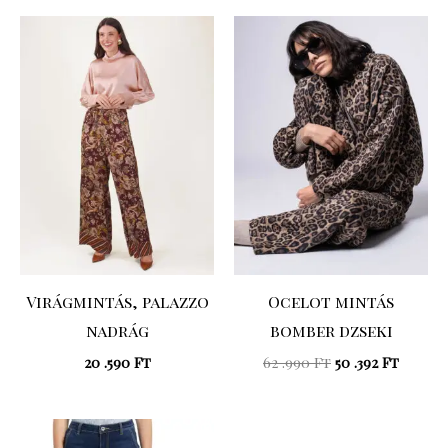
Original
Curre
price
price
was:
is:
62
50
.990 Ft.
.392 Ft.
Virágmintás, palazzo
Ocelot mintás
nadrág
bomber dzseki
20 .590
Ft
62 .990
Ft
50 .392
Ft