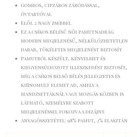
Gombos, cipzáros záródással,
övtartóval
Elől 2 nagy zsebbel
Ez a csíkos bélésű női pamutnadrág
modern megjelenésű, nélkülözhetetlen
darab, tökéletes megjelenést biztosít
Pamutból készült, kényelmet és
kiegyensúlyozott illeszkedést biztosít,
míg a csíkos belső bélés jellegzetes és
kifinomult elemet ad, amely a
mandzsettáknál vagy mozgás közben is
látható, személyre szabott
megjelenéssel fokozva a dizájnt.
Anyagösszetétel: 98% pamut, 2% elasztán