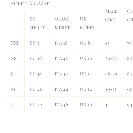
Mérettáblázat
Mell
Cs
EU
olasz
UK
(cm)
(c
méret
méret
méret
XXS
EU 34
ita 38
uk 8
25
78
XS
EU 36
ita 40
uk 10
26-27
80
S
EU 38
ita 42
uk 12
28-29
84
M
EU 40
ita 44
uk 14
30-31
90
L
EU 42
ita 46
uk 16
32
94