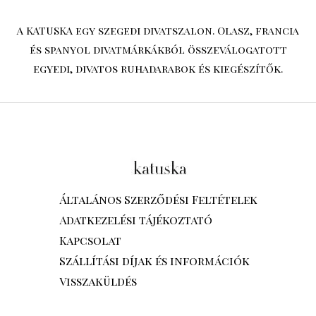
A KATUSKA egy szegedi divatszalon. Olasz, francia
és spanyol divatmárkákból összeválogatott
egyedi, divatos ruhadarabok és kiegészítők.
Általános Szerződési Feltételek
Adatkezelési tájékoztató
Kapcsolat
Szállítási díjak és információk
Visszaküldés