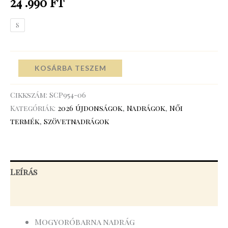
24 .990
Ft
S
KOSÁRBA TESZEM
Cikkszám:
SCP954-06
Kategóriák:
2026 újdonságok
,
Nadrágok
,
Női
termék
,
Szövetnadrágok
Leírás
További információk
Mogyoróbarna nadrág