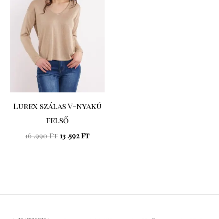
.990 Ft.
.592 Ft.
Lurex szálas V-nyakú
felső
16 .990
Ft
13 .592
Ft