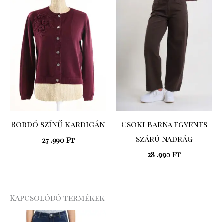
Bordó színű kardigán
Csoki barna egyenes
szárú nadrág
27 .990
Ft
28 .990
Ft
Kapcsolódó termékek
Original
Curre