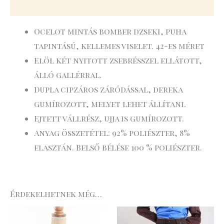
További információk
Ocelot mintás bomber dzseki, puha
tapintású, kellemes viselet. 42-es méret
Elöl két nyitott zsebrésszel ellátott,
álló gallérral.
Dupla cipzáros záródással, dereka
gumírozott, melyet lehet állítani.
Ejtett vállrész, ujja is gumírozott.
Anyag összetétel: 92% poliészter, 8%
elasztán. Belső bélése 100 % poliészter.
Érdekelhetnek még…