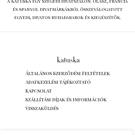
A KATUSKA egy szegedi divatszalon. Olasz, francia
és spanyol divatmárkákból összeválogatott
egyedi, divatos ruhadarabok és kiegészítők.
Általános Szerződési Feltételek
Adatkezelési tájékoztató
Kapcsolat
Szállítási díjak és információk
Visszaküldés