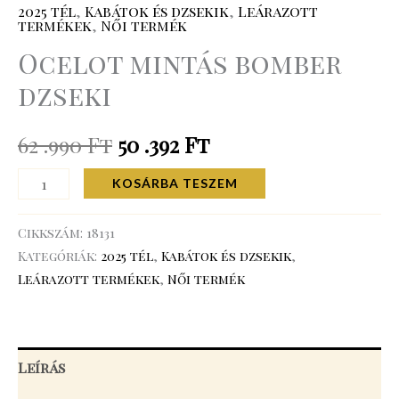
2025 tél
,
Kabátok és dzsekik
,
Leárazott
termékek
,
Női termék
Ocelot mintás bomber
dzseki
62 .990
Ft
50 .392
Ft
KOSÁRBA TESZEM
Cikkszám:
18131
Kategóriák:
2025 tél
,
Kabátok és dzsekik
,
Leárazott termékek
,
Női termék
Leírás