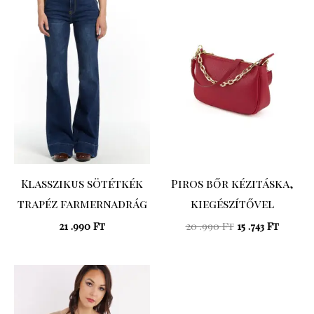
price
price
was:
is:
20
15
.990 Ft.
.743 Ft.
Klasszikus sötétkék
Piros bőr kézitáska,
trapéz farmernadrág
kiegészítővel
21 .990
Ft
20 .990
Ft
15 .743
Ft
Original
Current
price
price
was:
is:
16
13