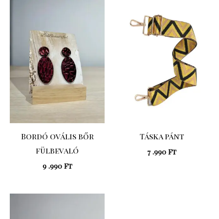
Bordó ovális bőr
Táska pánt
fülbevaló
7 .990
Ft
9 .990
Ft