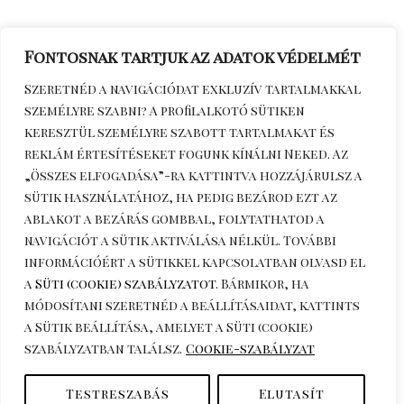
Fontosnak tartjuk az adatok védelmét
Szeretnéd a navigációdat exkluzív tartalmakkal
személyre szabni? A profilalkotó sütiken
keresztül személyre szabott tartalmakat és
reklám értesítéseket fogunk kínálni Neked. Az
„Összes elfogadása”-ra kattintva hozzájárulsz a
sütik használatához, ha pedig bezárod ezt az
Érdeklődöm telefonon
+36306270964
ablakot a bezárás gombbal, folytathatod a
navigációt a sütik aktiválása nélkül. További
információért a sütikkel kapcsolatban olvasd el
a
Süti (cookie) szabályzatot
. Bármikor, ha
módosítani szeretnéd a beállításaidat, kattints
a
Sütik beállítása
, amelyet a Süti (cookie)
szabályzatban találsz.
Cookie-szabályzat
Copyright © 2026 katuska.hu.
Testreszabás
Elutasít