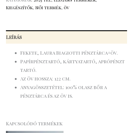
Kiegészítők
,
Női termék
,
öv
Leírás
Fekete, Laura Biagiotti pénztárca+öv.
Papírpénztartó, kártyatartó, aprópénzt
tartó.
Az öv hossza: 122 cm.
Anyagösszetétel: 100% olasz bőr a
pénztárca és az öv is.
Kapcsolódó termékek