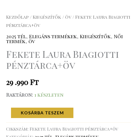
Kezdőlap
/
Kiegészítők
/
öv
/ Fekete Laura Biagiotti
pénztárca+öv
2025 tél
,
Elegáns termékek
,
Kiegészítők
,
Női
termék
,
öv
Fekete Laura Biagiotti
pénztárca+öv
29 .990
Ft
Raktáron:
1 készleten
KOSÁRBA TESZEM
Cikkszám:
Fekete Laura Biagiotti pénztárca+öv
Kategóriák:
2025 tél
,
Elegáns termékek
,